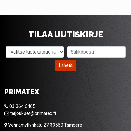
TILAA UUTISKIRJE
Valitse tuotekategoria
Sähköposti
Lähetä
PRIMATEX
03 364 6465
tarjoukset@primatex.fi
Vehnämyllynkatu 27 33560 Tampere