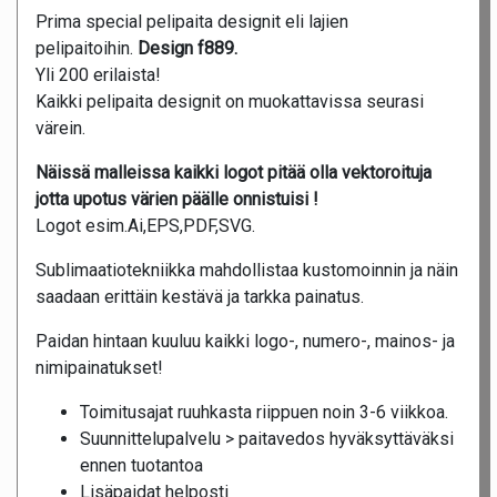
Prima special pelipaita designit eli lajien
pelipaitoihin.
Design f889.
Yli 200 erilaista!
Kaikki pelipaita designit on muokattavissa seurasi
värein.
Näissä malleissa kaikki logot pitää olla vektoroituja
jotta upotus värien päälle onnistuisi !
Logot esim.Ai,EPS,PDF,SVG.
Sublimaatiotekniikka mahdollistaa kustomoinnin ja näin
saadaan erittäin kestävä ja tarkka painatus.
Paidan hintaan kuuluu kaikki logo-, numero-, mainos- ja
nimipainatukset!
Toimitusajat ruuhkasta riippuen noin 3-6 viikkoa.
Suunnittelupalvelu > paitavedos hyväksyttäväksi
ennen tuotantoa
Lisäpaidat helposti