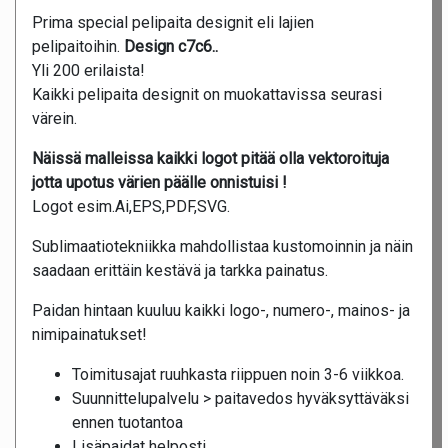
Prima special pelipaita designit eli lajien
pelipaitoihin.
Design c7c6..
Yli 200 erilaista!
Kaikki pelipaita designit on muokattavissa seurasi
värein.
Näissä malleissa kaikki logot pitää olla vektoroituja
jotta upotus värien päälle onnistuisi !
Logot esim.Ai,EPS,PDF,SVG.
Sublimaatiotekniikka mahdollistaa kustomoinnin ja näin
saadaan erittäin kestävä ja tarkka painatus.
Paidan hintaan kuuluu kaikki logo-, numero-, mainos- ja
nimipainatukset!
Toimitusajat ruuhkasta riippuen noin 3-6 viikkoa.
Suunnittelupalvelu > paitavedos hyväksyttäväksi
ennen tuotantoa
Lisäpaidat helposti