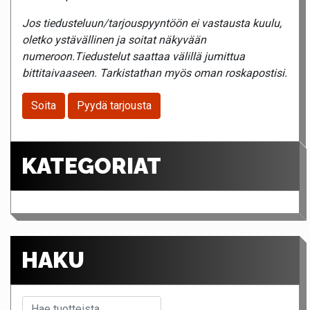
Jos tiedusteluun/tarjouspyyntöön ei vastausta kuulu,
oletko ystävällinen ja soitat näkyvään
numeroon.Tiedustelut saattaa välillä jumittua
bittitaivaaseen. Tarkistathan myös oman roskapostisi.
Soita
Pyydä tarjousta
KATEGORIAT
HAKU