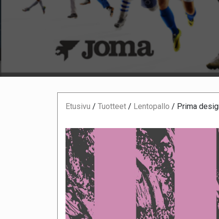
Etusivu
/
Tuotteet
/
Lentopallo
/
Prima desig