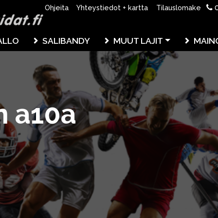
0
Ohjeita
Yhteystiedot + kartta
Tilauslomake
ALLO
SALIBANDY
MUUT LAJIT
MAIN
n a10a