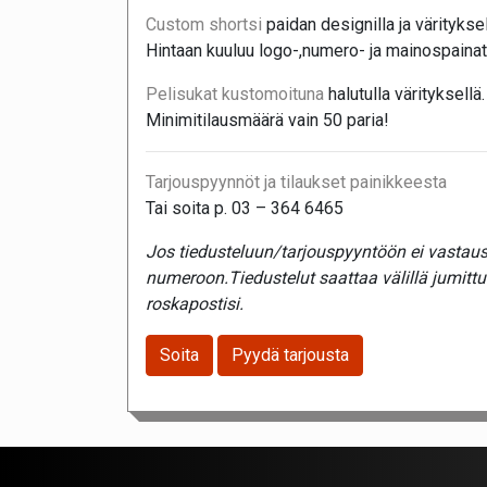
Custom shortsi
paidan designilla ja värityksel
Hintaan kuuluu logo-,numero- ja mainospainat
Pelisukat kustomoituna
halutulla värityksellä.
Minimitilausmäärä vain 50 paria!
Tarjouspyynnöt ja tilaukset painikkeesta
Tai soita p. 03 – 364 6465
Jos tiedusteluun/tarjouspyyntöön ei vastaust
numeroon.Tiedustelut saattaa välillä jumitt
roskapostisi.
Soita
Pyydä tarjousta