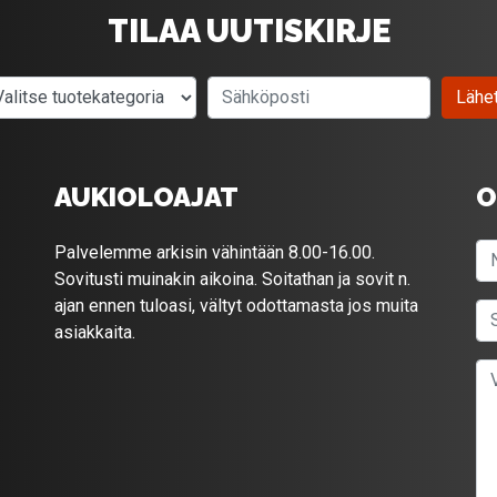
TILAA UUTISKIRJE
Valitse tuotekategoria
Sähköposti
Lähe
AUKIOLOAJAT
O
Palvelemme arkisin vähintään 8.00-16.00.
Sovitusti muinakin aikoina. Soitathan ja sovit n.
ajan ennen tuloasi, vältyt odottamasta jos muita
asiakkaita.