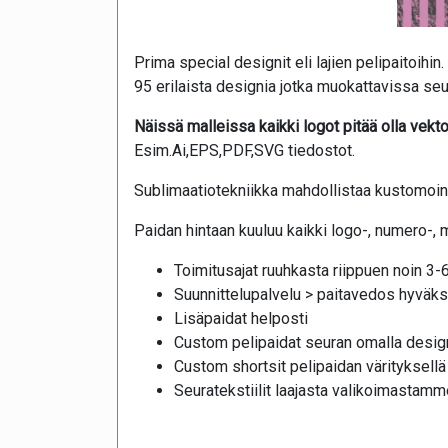
Prima special designit eli lajien pelipaitoihin.
95 erilaista designia jotka muokattavissa seu
Näissä malleissa kaikki logot pitää olla vekto
Esim.Ai,EPS,PDF,SVG tiedostot.
Sublimaatiotekniikka mahdollistaa kustomoinni
Paidan hintaan kuuluu kaikki logo-, numero-, 
Toimitusajat ruuhkasta riippuen noin 3-6
Suunnittelupalvelu > paitavedos hyväks
Lisäpaidat helposti
Custom pelipaidat seuran omalla design
Custom shortsit pelipaidan värityksellä
Seuratekstiilit laajasta valikoimastamm