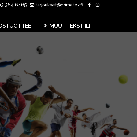
3 364 6465
tarjoukset@primatex.fi
OSTUOTTEET
MUUT TEKSTIILIT