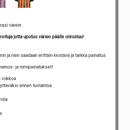
rasi värein.
roituja jotta upotus värien päälle onnistuu!
n ja näin saadaan erittäin kestävä ja tarkka painatus.
mainos- ja nimipainatukset!
 viikkoa.
yttäväksi ennen tuotantoa
illa
e