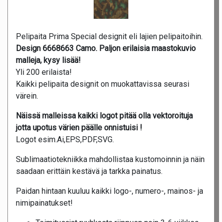
Pelipaita Prima Special designit eli lajien pelipaitoihin.
Design 6668663 Camo. Paljon erilaisia maastokuvio
malleja, kysy lisää!
Yli 200 erilaista!
Kaikki pelipaita designit on muokattavissa seurasi
värein.
Näissä malleissa kaikki logot pitää olla vektoroituja
jotta upotus värien päälle onnistuisi !
Logot esim.Ai,EPS,PDF,SVG.
Sublimaatiotekniikka mahdollistaa kustomoinnin ja näin
saadaan erittäin kestävä ja tarkka painatus.
Paidan hintaan kuuluu kaikki logo-, numero-, mainos- ja
nimipainatukset!