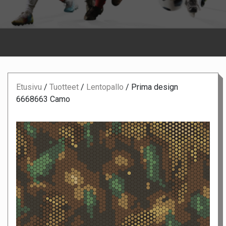
Etusivu
/
Tuotteet
/
Lentopallo
/
Prima design
6668663 Camo