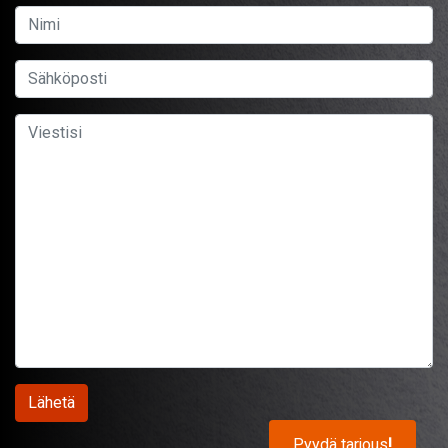
Pyydä tarjous
!