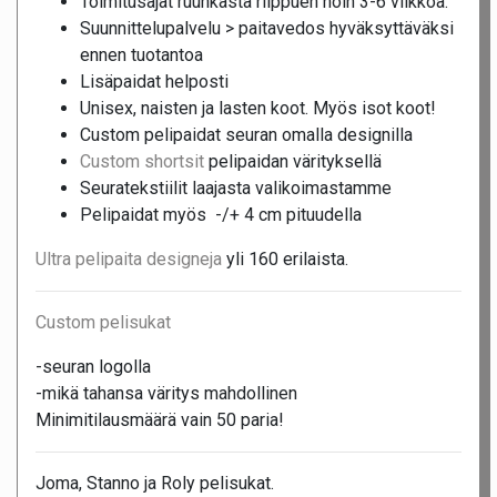
Toimitusajat ruuhkasta riippuen noin 3-6 viikkoa.
Suunnittelupalvelu > paitavedos hyväksyttäväksi
ennen tuotantoa
Lisäpaidat helposti
Unisex, naisten ja lasten koot. Myös isot koot!
Custom pelipaidat seuran omalla designilla
Custom shortsit
pelipaidan värityksellä
Seuratekstiilit laajasta valikoimastamme
Pelipaidat myös -/+ 4 cm pituudella
Ultra pelipaita designeja
yli 160 erilaista.
Custom pelisukat
-seuran logolla
-mikä tahansa väritys mahdollinen
Minimitilausmäärä vain 50 paria!
Joma, Stanno ja Roly pelisukat.