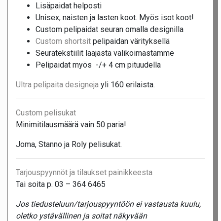
Lisäpaidat helposti
Unisex, naisten ja lasten koot. Myös isot koot!
Custom pelipaidat seuran omalla designilla
Custom shortsit
pelipaidan värityksellä
Seuratekstiilit laajasta valikoimastamme
Pelipaidat myös -/+ 4 cm pituudella
Ultra pelipaita designeja
yli 160 erilaista.
Custom pelisukat
Minimitilausmäärä vain 50 paria!
Joma, Stanno ja Roly pelisukat.
Tarjouspyynnöt ja tilaukset painikkeesta
Tai soita p. 03 – 364 6465
Jos tiedusteluun/tarjouspyyntöön ei vastausta kuulu,
oletko ystävällinen ja soitat näkyvään