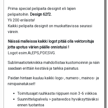
Prima special pelipaita designit eli lajien
pelipaitoihin.
Design 62f2.
Yli 200 erilaista!
Kaikki pelipaita designit on muokattavissa seurasi
värein.
Näissä malleissa kaikki logot pitää olla vektoroituja
jotta upotus värien päälle onnistuisi !
Logot esim.Ai,EPS,PDF,SVG.
Sublimaatiotekniikka mahdollistaa kustomoinnin ja näin
saadaan erittäin kestävä ja tarkka painatus.
Paidan hintaan kuuluu kaikki logo-, numero-, mainos- ja
nimipainatukset!
Toimitusajat ruuhkasta riippuen noin 3-6 viikkoa.
Suunnittelupalvelu > paitavedos hyväksyttäväksi
ennen tuotantoa