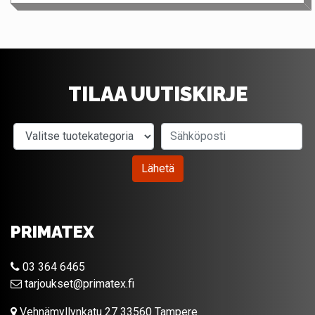
TILAA UUTISKIRJE
Valitse tuotekategoria
Sähköposti
Lähetä
PRIMATEX
03 364 6465
tarjoukset@primatex.fi
Vehnämyllynkatu 27 33560 Tampere