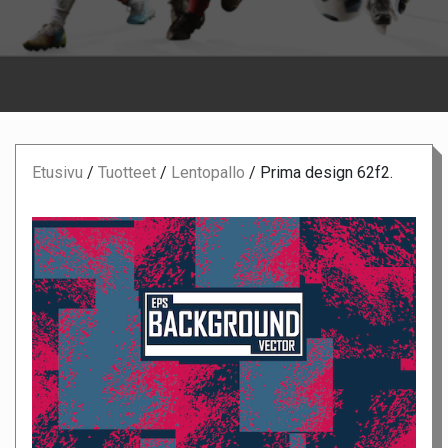
Etusivu
/
Tuotteet
/
Lentopallo
/
Prima design 62f2.