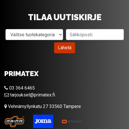
TILAA UUTISKIRJE
Valitse tuotekategoria
Sähköposti
Lähetä
PRIMATEX
03 364 6465
tarjoukset@primatex.fi
Vehnämyllynkatu 27 33560 Tampere