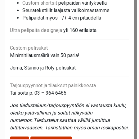
Custom shortsit
pelipaidan värityksellä
Seuratekstiilit laajasta valikoimastamme
Pelipaidat myös -/+ 4 cm pituudella
Ultra pelipaita designeja
yli 160 erilaista.
Custom pelisukat
Minimitilausmäärä vain 50 paria!
Joma, Stanno ja Roly pelisukat.
Tarjouspyynnöt ja tilaukset painikkeesta
Tai soita p. 03 – 364 6465
Jos tiedusteluun/tarjouspyyntöön ei vastausta kuulu,
oletko ystävällinen ja soitat näkyvään
numeroon.Tiedustelut saattaa välillä jumittua
bittitaivaaseen. Tarkistathan myös oman roskapostisi.