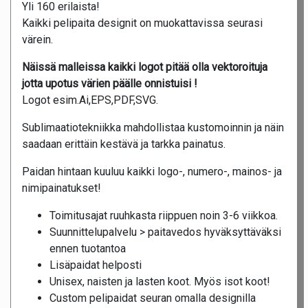
Yli 160 erilaista!
Kaikki pelipaita designit on muokattavissa seurasi
värein.
Näissä malleissa kaikki logot pitää olla vektoroituja
jotta upotus värien päälle onnistuisi !
Logot esim.Ai,EPS,PDF,SVG.
Sublimaatiotekniikka mahdollistaa kustomoinnin ja näin
saadaan erittäin kestävä ja tarkka painatus.
Paidan hintaan kuuluu kaikki logo-, numero-, mainos- ja
nimipainatukset!
Toimitusajat ruuhkasta riippuen noin 3-6 viikkoa.
Suunnittelupalvelu > paitavedos hyväksyttäväksi
ennen tuotantoa
Lisäpaidat helposti
Unisex, naisten ja lasten koot. Myös isot koot!
Custom pelipaidat seuran omalla designilla