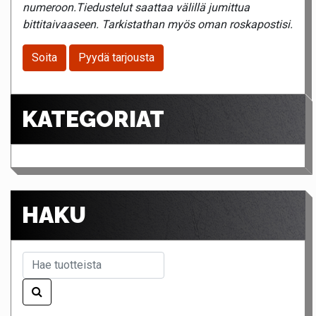
numeroon.Tiedustelut saattaa välillä jumittua
bittitaivaaseen. Tarkistathan myös oman roskapostisi.
Soita
Pyydä tarjousta
KATEGORIAT
HAKU