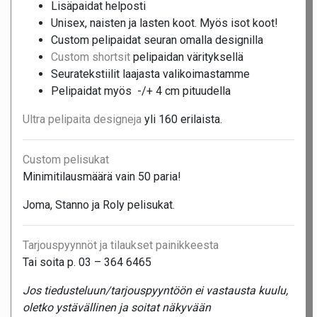
Lisäpaidat helposti
Unisex, naisten ja lasten koot. Myös isot koot!
Custom pelipaidat seuran omalla designilla
Custom shortsit
pelipaidan värityksellä
Seuratekstiilit laajasta valikoimastamme
Pelipaidat myös -/+ 4 cm pituudella
Ultra pelipaita designeja
yli 160 erilaista.
Custom pelisukat
Minimitilausmäärä vain 50 paria!
Joma, Stanno ja Roly pelisukat.
Tarjouspyynnöt ja tilaukset painikkeesta
Tai soita p. 03 – 364 6465
Jos tiedusteluun/tarjouspyyntöön ei vastausta kuulu,
oletko ystävällinen ja soitat näkyvään