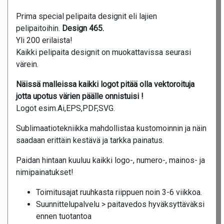
Prima special pelipaita designit eli lajien
pelipaitoihin.
Design 465.
Yli 200 erilaista!
Kaikki pelipaita designit on muokattavissa seurasi
värein.
Näissä malleissa kaikki logot pitää olla vektoroituja
jotta upotus värien päälle onnistuisi !
Logot esim.Ai,EPS,PDF,SVG.
Sublimaatiotekniikka mahdollistaa kustomoinnin ja näin
saadaan erittäin kestävä ja tarkka painatus.
Paidan hintaan kuuluu kaikki logo-, numero-, mainos- ja
nimipainatukset!
Toimitusajat ruuhkasta riippuen noin 3-6 viikkoa.
Suunnittelupalvelu > paitavedos hyväksyttäväksi
ennen tuotantoa