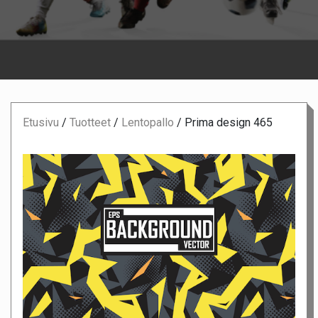
Etusivu
/
Tuotteet
/
Lentopallo
/
Prima design 465