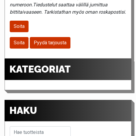
numeroon.Tiedustelut saattaa välillä jumittua
bittitaivaaseen. Tarkistathan myös oman roskapostisi.
Soita
Soita
Pyydä tarjousta
KATEGORIAT
HAKU