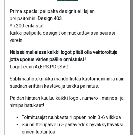
Prima special pelipaita designit eli lajien
pelipaitoihin.
Design 403.
Yli 200 erilaista!
Kaikki pelipaita designit on muokattavissa seurasi
värein.
Näissä malleissa kaikki logot pitää olla vektoroituja
jotta upotus värien päälle onnistuisi !
Logot esim.Ai,EPS,PDF,SVG.
Sublimaatiotekniikka mahdollistaa kustomoinnin ja näin
saadaan erittäin kestävä ja tarkka painatus.
Paidan hintaan kuuluu kaikki logo-, numero-, mainos- ja
nimipainatukset!
Toimitusajat ruuhkasta riippuen noin 3-6 viikkoa.
Suunnittelupalvelu > paitavedos hyväksyttäväksi
ennen tuotantoa