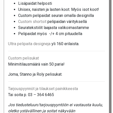
Lisäpaidat helposti
Unisex, naisten ja lasten koot. Myös isot koot!
Custom pelipaidat seuran omalla designilla
Custom shortsit
pelipaidan värityksellä
Seuratekstiilit laajasta valikoimastamme
Pelipaidat myös -/+ 4 cm pituudella
Ultra pelipaita designeja
yli 160 erilaista.
Custom pelisukat
Minimitilausmäärä vain 50 paria!
Joma, Stanno ja Roly pelisukat.
Tarjouspyynnöt ja tilaukset painikkeesta
Tai soita p. 03 – 364 6465
Jos tiedusteluun/tarjouspyyntöön ei vastausta kuulu,
oletko ystävällinen ja soitat näkyvään