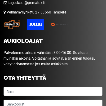
tarjoukset@primatex.fi
Vehnämyllynkatu 27 33560 Tampere
AUKIOLOAJAT
Palvelemme arkisin vähintään 8.00-16.00. Sovitusti
muinakin aikoina. Soitathan ja sovit n. ajan ennen tuloasi,
vältyt odottamasta jos muita asiakkaita.
OTA YHTEYTTÄ