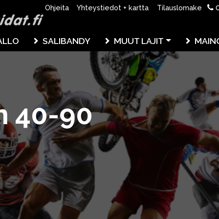
0
Ohjeita
Yhteystiedot + kartta
Tilauslomake
ALLO
SALIBANDY
MUUT LAJIT
MAIN
n 40-90