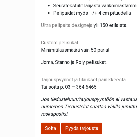
Seuratekstiilit laajasta valikoimastamm
Pelipaidat myös -/+ 4 cm pituudella
Ultra pelipaita designeja
yli 150 erilaista.
Custom pelisukat
Minimitilausmäärä vain 50 paria!
Joma, Stanno ja Roly pelisukat.
Tarjouspyynnöt ja tilaukset painikkeesta
Tai soita p. 03 – 364 6465
Jos tiedusteluun/tarjouspyyntöön ei vastaust
numeroon.Tiedustelut saattaa välillä jumitt
roskapostisi.
Soita
Pyydä tarjousta