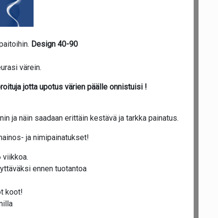
paitoihin.
Design 40-90
urasi värein.
oituja jotta upotus värien päälle onnistuisi !
n ja näin saadaan erittäin kestävä ja tarkka painatus.
mainos- ja nimipainatukset!
 viikkoa.
yttäväksi ennen tuotantoa
t koot!
illa