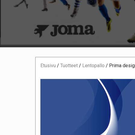
Etusivu
/
Tuotteet
/
Lentopallo
/
Prima desig