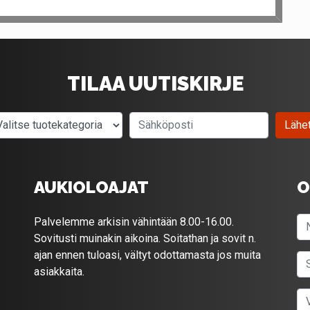
TILAA UUTISKIRJE
Valitse tuotekategoria
Sähköposti
Lähe
AUKIOLOAJAT
O
Palvelemme arkisin vähintään 8.00-16.00.
Sovitusti muinakin aikoina. Soitathan ja sovit n.
ajan ennen tuloasi, vältyt odottamasta jos muita
asiakkaita.