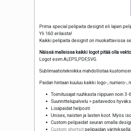
Prima special pelipaita designit eli lajien peli
Yli 160 erilaista!
Kaikki pelipaita designit on muokattavissa se
Näissä malleissa kaikki logot pitää olla vektor
Logot esim.Ai,EPS,PDF,SVG.
Sublimaatiotekniikka mahdollistaa kustomoinni
Paidan hintaan kuuluu kaikki logo-, numero-, 
Toimitusajat ruuhkasta riippuen noin 3-6
Suunnittelupalvelu > paitavedos hyväks
Lisäpaidat helposti
Unisex, naisten ja lasten koot. Myös iso
Custom pelipaidat seuran omalla design
Custom shortsit
pelipaidan värityksellä