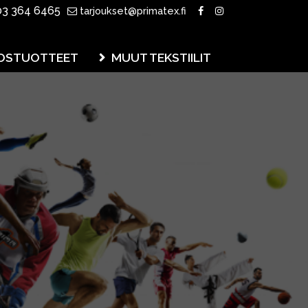
3 364 6465
tarjoukset@primatex.fi
OSTUOTTEET
MUUT TEKSTIILIT