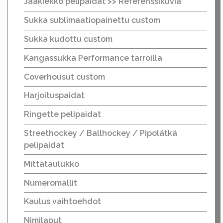
Jääkiekko pelipaidat >> Referenssikuvia
Sukka sublimaatiopainettu custom
Sukka kudottu custom
Kangassukka Performance tarroilla
Coverhousut custom
Harjoituspaidat
Ringette pelipaidat
Streethockey / Ballhockey / Pipolätkä
pelipaidat
Mittataulukko
Numeromallit
Kaulus vaihtoehdot
Nimilaput