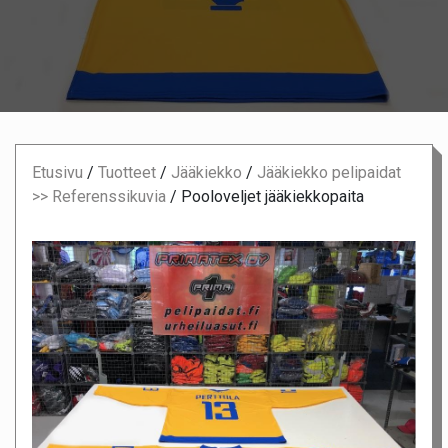
Etusivu
/
Tuotteet
/
Jääkiekko
/
Jääkiekko pelipaidat
>> Referenssikuvia
/
Pooloveljet jääkiekkopaita