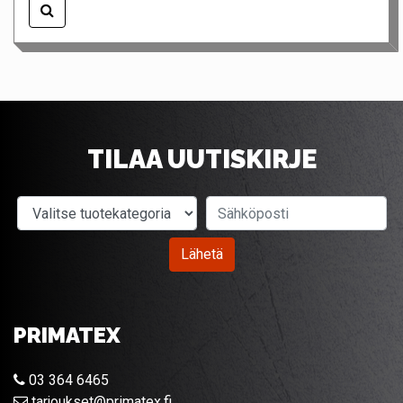
TILAA UUTISKIRJE
Valitse tuotekategoria
Sähköposti
Lähetä
PRIMATEX
03 364 6465
tarjoukset@primatex.fi