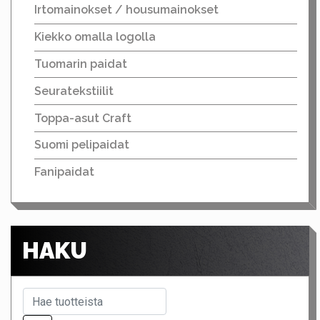
Irtomainokset / housumainokset
Kiekko omalla logolla
Tuomarin paidat
Seuratekstiilit
Toppa-asut Craft
Suomi pelipaidat
Fanipaidat
HAKU