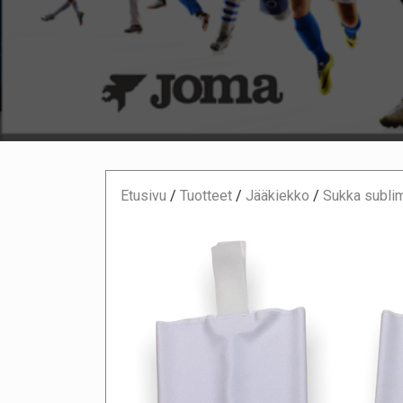
Etusivu
/
Tuotteet
/
Jääkiekko
/
Sukka subli