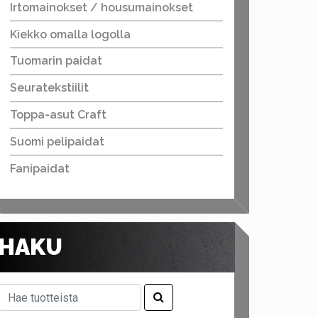
Irtomainokset / housumainokset
Kiekko omalla logolla
Tuomarin paidat
Seuratekstiilit
Toppa-asut Craft
Suomi pelipaidat
Fanipaidat
HAKU