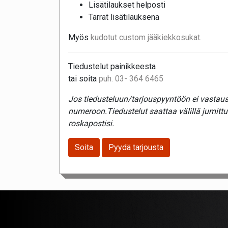
Lisätilaukset helposti
Tarrat lisätilauksena
Myös
kudotut custom jääkiekkosukat.
Tiedustelut painikkeesta
tai soita
puh. 03- 364 6465
Jos tiedusteluun/tarjouspyyntöön ei vastaust
numeroon.Tiedustelut saattaa välillä jumitt
roskapostisi.
Soita
Pyydä tarjousta