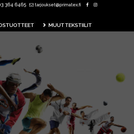
3 364 6465
tarjoukset@primatex.fi
OSTUOTTEET
MUUT TEKSTIILIT