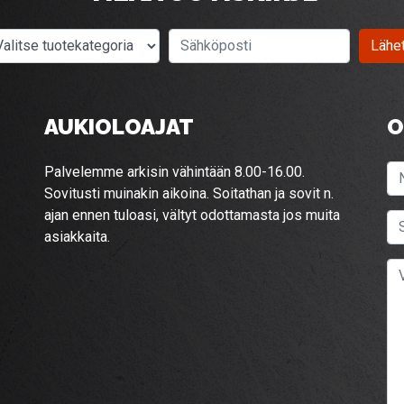
Valitse tuotekategoria
Sähköposti
Lähe
AUKIOLOAJAT
O
Palvelemme arkisin vähintään 8.00-16.00.
Sovitusti muinakin aikoina. Soitathan ja sovit n.
ajan ennen tuloasi, vältyt odottamasta jos muita
asiakkaita.