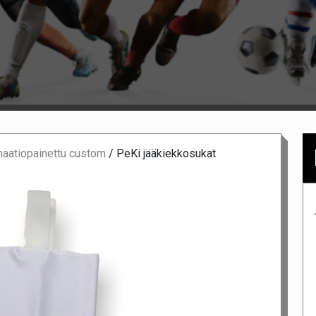
maatiopainettu custom
/
PeKi jääkiekkosukat