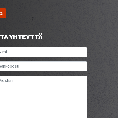
tä
TA YHTEYTTÄ