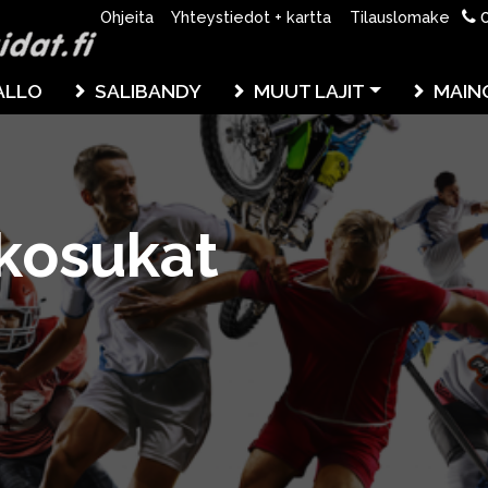
0
Ohjeita
Yhteystiedot + kartta
Tilauslomake
ALLO
SALIBANDY
MUUT LAJIT
MAIN
kkosukat