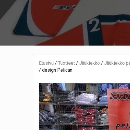
Etusivu
/
Tuotteet
/
Jääkiekko
/
Jääkiekko pe
/ design Pelican