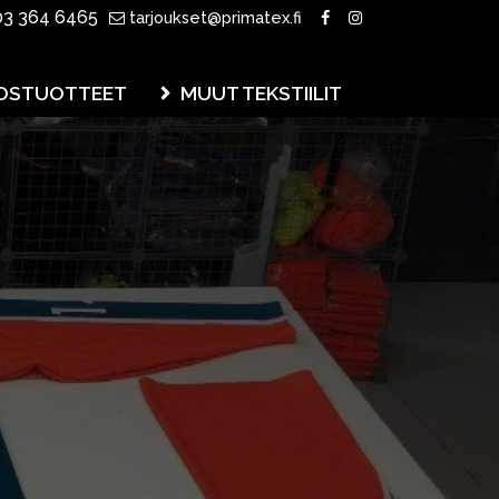
3 364 6465
tarjoukset@primatex.fi
OSTUOTTEET
MUUT TEKSTIILIT