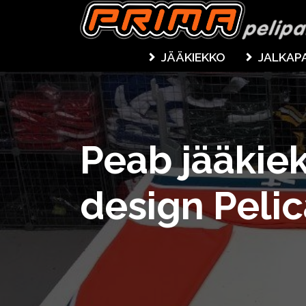
JÄÄKIEKKO
JALKAP
Peab jääkiek
design Peli