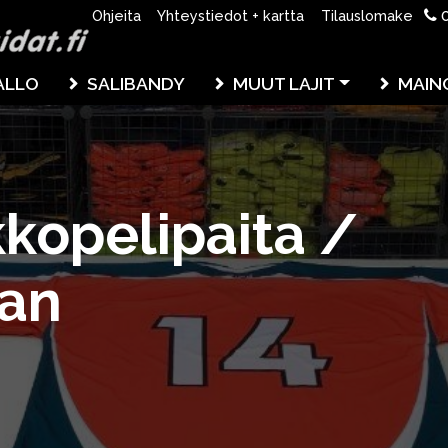
0
Ohjeita
Yhteystiedot + kartta
Tilauslomake
ALLO
SALIBANDY
MUUT LAJIT
MAIN
kopelipaita /
can