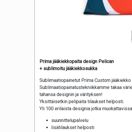
Prima jääkiekkopaita design Pelican
+ sublimoitu jääkiekkosukka
Sublimaatiopainetut Prima Custom jääkiekko 
Sublimaatiopainatustekniikkamme takaa värie
tahansa designin ja värityksen!
Yksittäisetkin pelipaita tilaukset helposti.
Yli 100 erilaista designia jotka muokattavissa
suunnittelupalvelu
lisätilaukset helposti