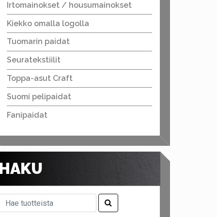
Irtomainokset / housumainokset
Kiekko omalla logolla
Tuomarin paidat
Seuratekstiilit
Toppa-asut Craft
Suomi pelipaidat
Fanipaidat
HAKU