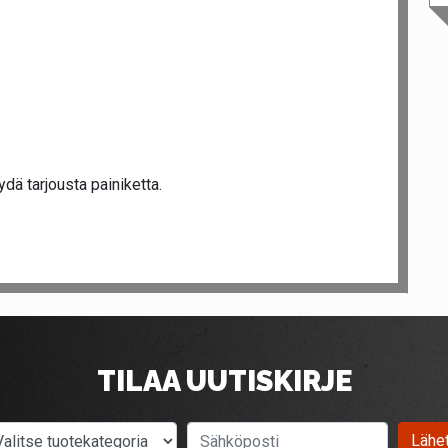
dä tarjousta painiketta.
TILAA UUTISKIRJE
Valitse tuotekategoria
Sähköposti
Lähe