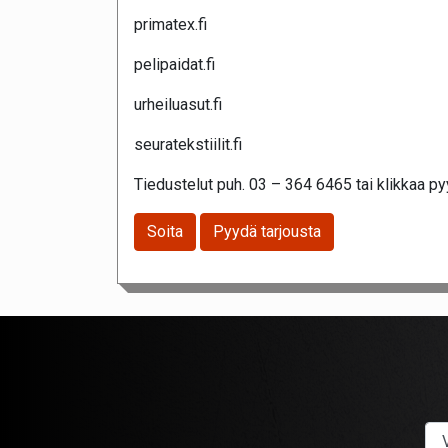
primatex.fi
pelipaidat.fi
urheiluasut.fi
seuratekstiilit.fi
Tiedustelut puh. 03 – 364 6465 tai klikkaa pyy
Soita
Pyydä tarjousta