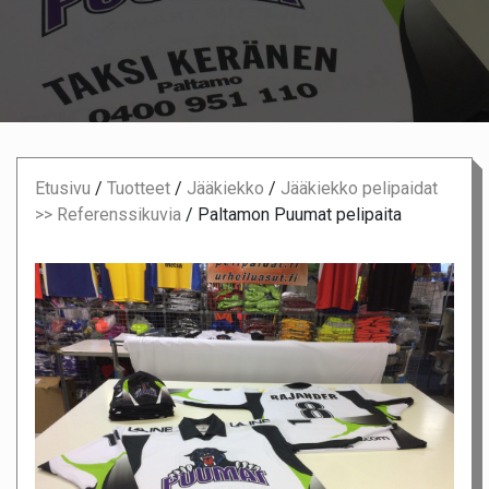
Etusivu
/
Tuotteet
/
Jääkiekko
/
Jääkiekko pelipaidat
>> Referenssikuvia
/
Paltamon Puumat pelipaita