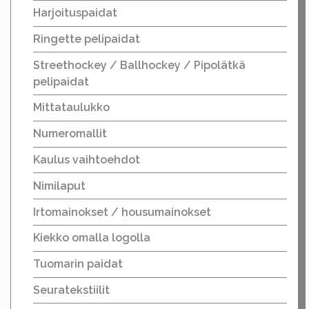
Harjoituspaidat
Ringette pelipaidat
Streethockey / Ballhockey / Pipolätkä
pelipaidat
Mittataulukko
Numeromallit
Kaulus vaihtoehdot
Nimilaput
Irtomainokset / housumainokset
Kiekko omalla logolla
Tuomarin paidat
Seuratekstiilit