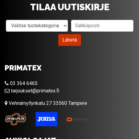
TILAA UUTISKIRJE
Valitse tuotekategoria
Sähköposti
Lähetä
PRIMATEX
03 364 6465
tarjoukset@primatex.fi
Vehnämyllynkatu 27 33560 Tampere