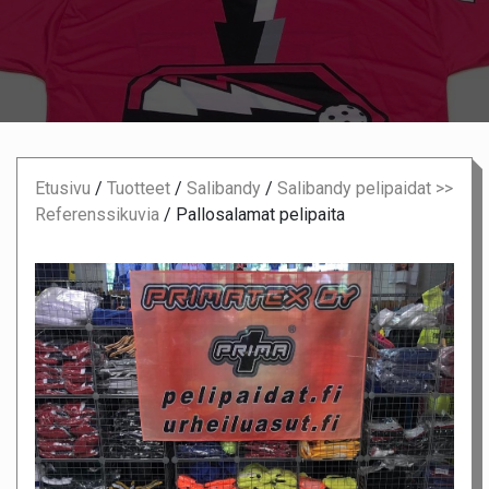
Etusivu
/
Tuotteet
/
Salibandy
/
Salibandy pelipaidat >>
Referenssikuvia
/
Pallosalamat pelipaita