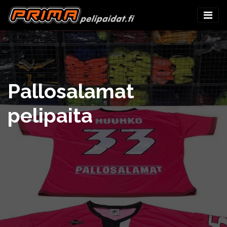
Pallosalamat
pelipaita