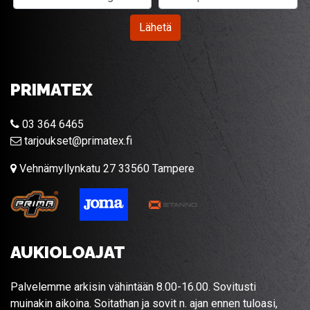
Lähetä
PRIMATEX
03 364 6465
tarjoukset@primatex.fi
Vehnämyllynkatu 27 33560 Tampere
AUKIOLOAJAT
Palvelemme arkisin vähintään 8.00-16.00. Sovitusti
muinakin aikoina. Soitathan ja sovit n. ajan ennen tuloasi,