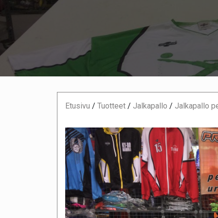
Etusivu
/
Tuotteet
/
Jalkapallo
/
Jalkapallo p