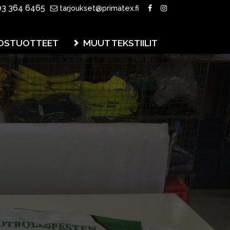
3 364 6465
tarjoukset@primatex.fi
OSTUOTTEET
MUUT TEKSTIILIT