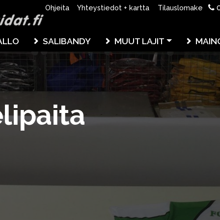
0
Ohjeita
Yhteystiedot + kartta
Tilauslomake
ALLO
SALIBANDY
MUUT LAJIT
MAIN
lipaita