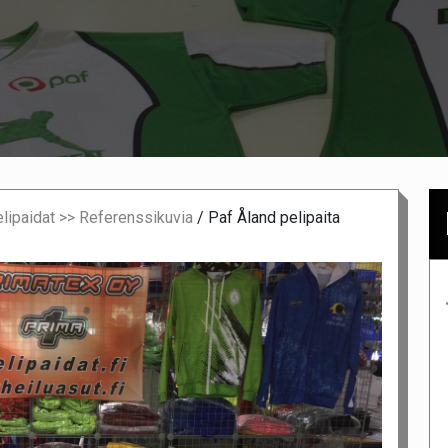
elipaidat >> Referenssikuvia
/
Paf Åland pelipaita