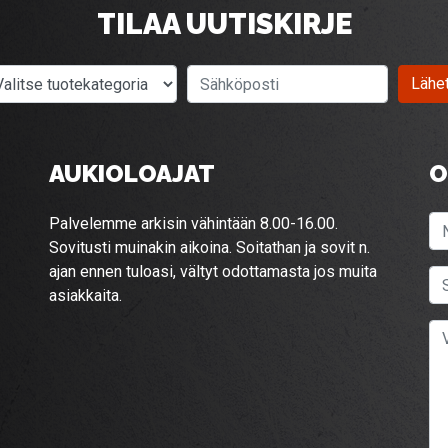
TILAA UUTISKIRJE
Valitse tuotekategoria
Sähköposti
Lähe
AUKIOLOAJAT
O
Palvelemme arkisin vähintään 8.00-16.00.
Sovitusti muinakin aikoina. Soitathan ja sovit n.
ajan ennen tuloasi, vältyt odottamasta jos muita
asiakkaita.