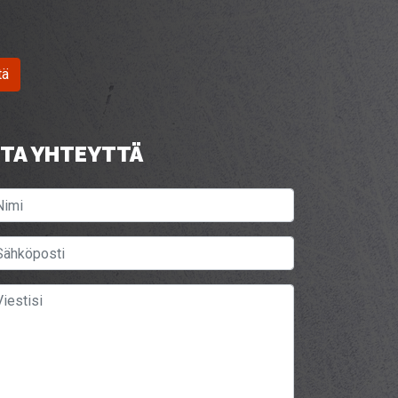
tä
TA YHTEYTTÄ