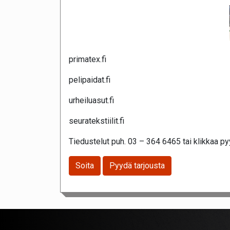
primatex.fi
pelipaidat.fi
urheiluasut.fi
seuratekstiilit.fi
Tiedustelut puh. 03 – 364 6465 tai klikkaa pyy
Soita
Pyydä tarjousta