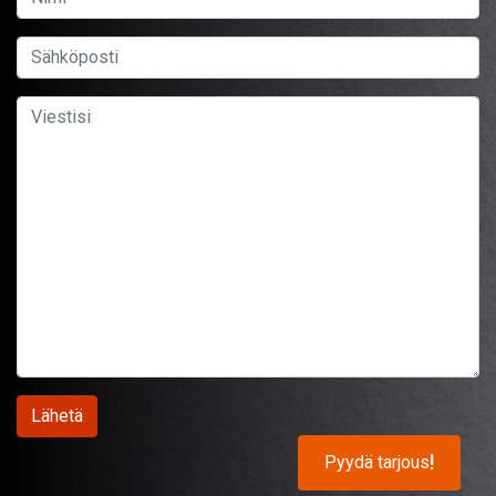
Pyydä tarjous
!