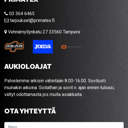
03 364 6465
tarjoukset@primatex.fi
Vehnämyllynkatu 27 33560 Tampere
AUKIOLOAJAT
Palvelemme arkisin vähintään 8.00-16.00. Sovitusti
muinakin aikoina. Soitathan ja sovit n. ajan ennen tuloasi,
vältyt odottamasta jos muita asiakkaita.
OTA YHTEYTTÄ