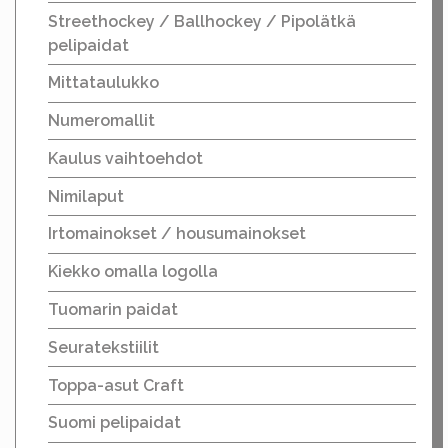
Streethockey / Ballhockey / Pipolätkä
pelipaidat
Mittataulukko
Numeromallit
Kaulus vaihtoehdot
Nimilaput
Irtomainokset / housumainokset
Kiekko omalla logolla
Tuomarin paidat
Seuratekstiilit
Toppa-asut Craft
Suomi pelipaidat