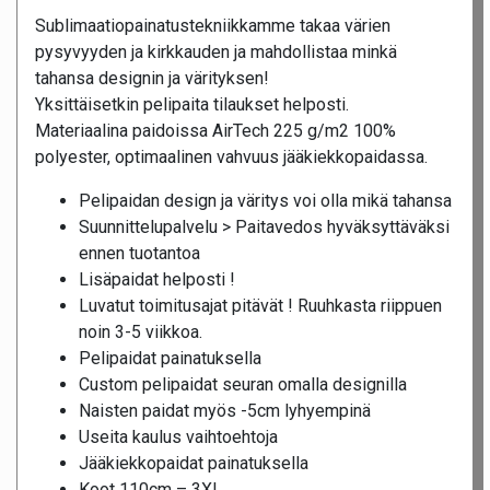
Sublimaatiopainatustekniikkamme takaa värien
pysyvyyden ja kirkkauden ja mahdollistaa minkä
tahansa designin ja värityksen!
Yksittäisetkin pelipaita tilaukset helposti.
Materiaalina paidoissa AirTech 225 g/m2 100%
polyester, optimaalinen vahvuus jääkiekkopaidassa.
Pelipaidan design ja väritys voi olla mikä tahansa
Suunnittelupalvelu > Paitavedos hyväksyttäväksi
ennen tuotantoa
Lisäpaidat helposti !
Luvatut toimitusajat pitävät ! Ruuhkasta riippuen
noin 3-5 viikkoa.
Pelipaidat painatuksella
Custom pelipaidat seuran omalla designilla
Naisten paidat myös -5cm lyhyempinä
Useita kaulus vaihtoehtoja
Jääkiekkopaidat painatuksella
Koot 110cm – 3XL