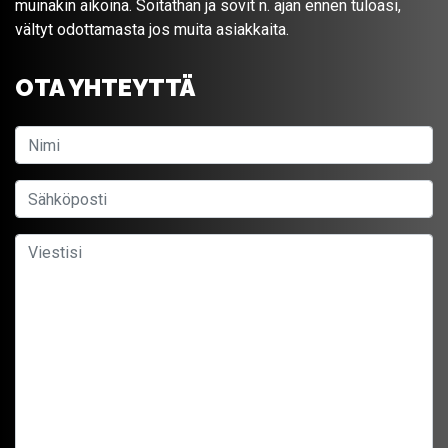
muinakin aikoina. Soitathan ja sovit n. ajan ennen tuloasi,
vältyt odottamasta jos muita asiakkaita.
OTA YHTEYTTÄ