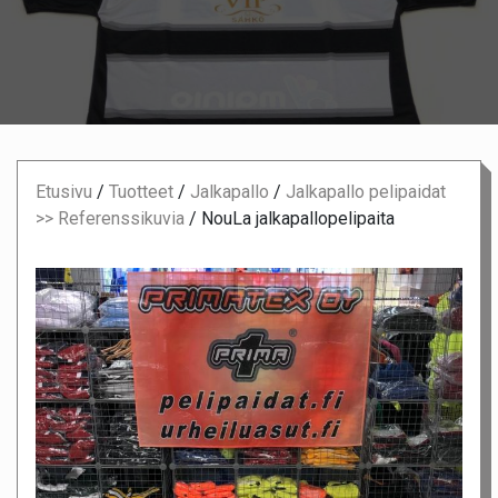
Etusivu
/
Tuotteet
/
Jalkapallo
/
Jalkapallo pelipaidat
>> Referenssikuvia
/
NouLa jalkapallopelipaita