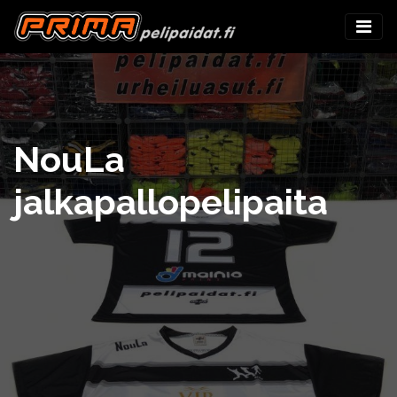
NouLa
jalkapallopelipaita