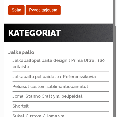
Soita
Pyydä tarjousta
KATEGORIAT
Jalkapallo
Jalkapallopelipaita designit Prima Ultra , 160
erilaista
Jalkapallo pelipaidat >> Referenssikuvia
Peliasut custom sublimaatiopainetut
Joma, Stanno,Craft ym. pelipaidat
Shortsit
Sukat Custom / Joma ym.