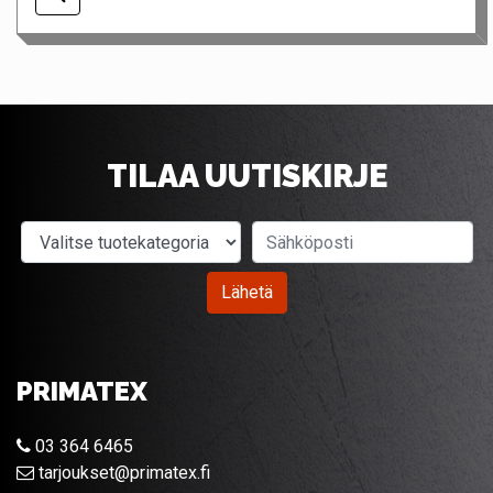
TILAA UUTISKIRJE
Valitse tuotekategoria
Sähköposti
Lähetä
PRIMATEX
03 364 6465
tarjoukset@primatex.fi