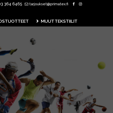
3 364 6465
tarjoukset@primatex.fi
OSTUOTTEET
MUUT TEKSTIILIT