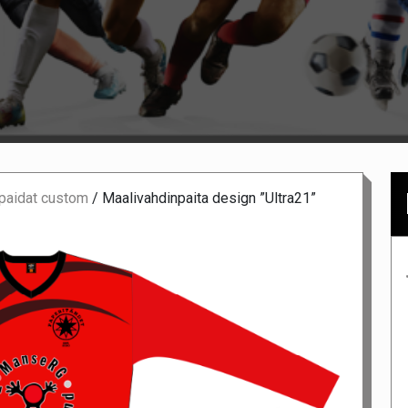
 paidat custom
/
Maalivahdinpaita design ”Ultra21”