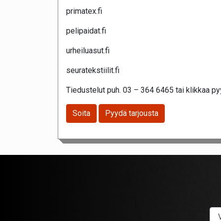
primatex.fi
pelipaidat.fi
urheiluasut.fi
seuratekstiilit.fi
Tiedustelut puh. 03 – 364 6465 tai klikkaa pyy
Soita
Pyydä tarjousta