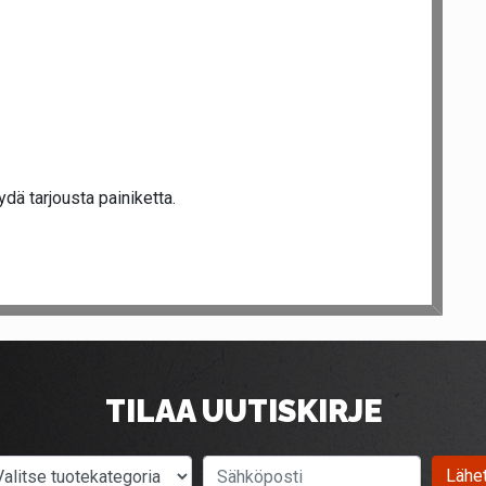
dä tarjousta painiketta.
TILAA UUTISKIRJE
Valitse tuotekategoria
Sähköposti
Lähe