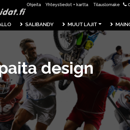
0
Ohjeita
Yhteystiedot + kartta
Tilauslomake
ALLO
SALIBANDY
MUUT LAJIT
MAIN
paita design