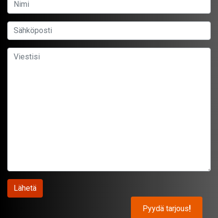
Pyydä tarjous
!