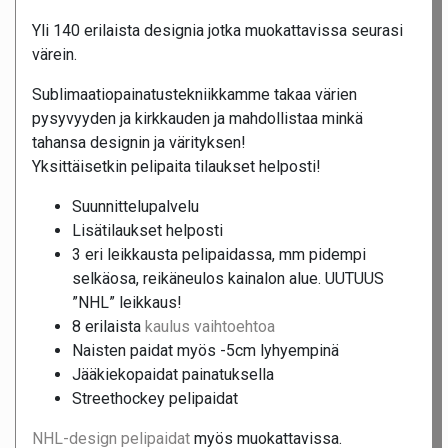
Yli 140 erilaista designia jotka muokattavissa seurasi
värein.
Sublimaatiopainatustekniikkamme takaa värien
pysyvyyden ja kirkkauden ja mahdollistaa minkä
tahansa designin ja värityksen!
Yksittäisetkin pelipaita tilaukset helposti!
Suunnittelupalvelu
Lisätilaukset helposti
3 eri leikkausta pelipaidassa, mm pidempi
selkäosa, reikäneulos kainalon alue. UUTUUS
”NHL” leikkaus!
8 erilaista
kaulus vaihtoehtoa
Naisten paidat myös -5cm lyhyempinä
Jääkiekopaidat painatuksella
Streethockey pelipaidat
NHL-design pelipaidat
myös muokattavissa.