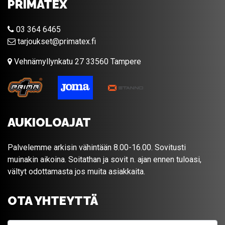
PRIMATEX
03 364 6465
tarjoukset@primatex.fi
Vehnämyllynkatu 27 33560 Tampere
AUKIOLOAJAT
Palvelemme arkisin vähintään 8.00-16.00. Sovitusti
muinakin aikoina. Soitathan ja sovit n. ajan ennen tuloasi,
vältyt odottamasta jos muita asiakkaita.
OTA YHTEYTTÄ