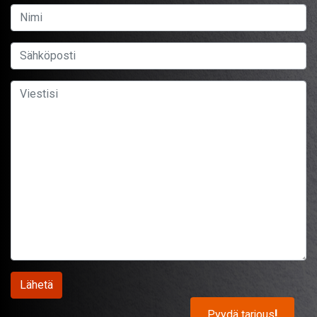
Pyydä tarjous
!