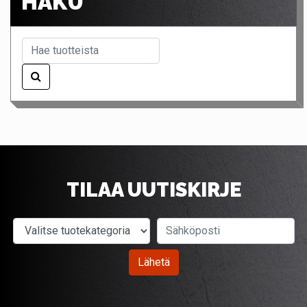
HAKU
TILAA UUTISKIRJE
Valitse tuotekategoria
Sähköposti
Lähetä