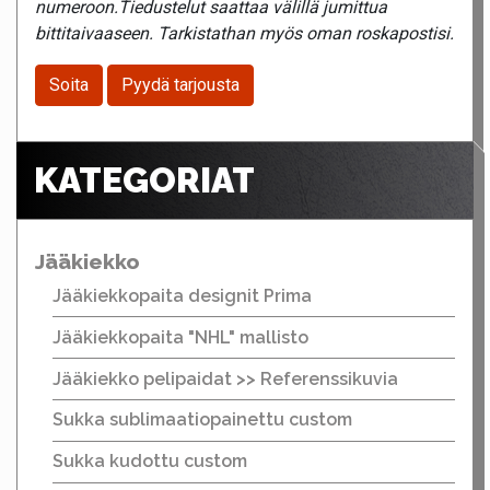
numeroon.Tiedustelut saattaa välillä jumittua
bittitaivaaseen. Tarkistathan myös oman roskapostisi.
Soita
Pyydä tarjousta
KATEGORIAT
Jääkiekko
Jääkiekkopaita designit Prima
Jääkiekkopaita "NHL" mallisto
Jääkiekko pelipaidat >> Referenssikuvia
Sukka sublimaatiopainettu custom
Sukka kudottu custom