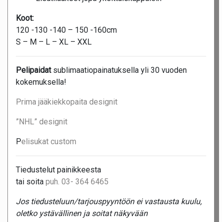
Koot:
120 -130 -140 – 150 -160cm
S – M – L – XL – XXL
Pelipaidat
sublimaatiopainatuksella yli 30 vuoden
kokemuksella!
Prima jääkiekkopaita designit
”NHL” designit
P
elisukat custom
Tiedustelut painikkeesta
tai soita
puh. 03- 364 6465
Jos tiedusteluun/tarjouspyyntöön ei vastausta kuulu,
oletko ystävällinen ja soitat näkyvään