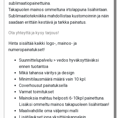
sublimaatiopainettuina.
Takapuolen mainos ommeltuna irtolappuna lisähintaan.
Sublimaatiotekniikka mahdollistaa kustomoinnin ja näin
saadaan erittäin kestävä ja tarkka painatus.
Ota yhteyttä ja kysy tarjous!
Hinta sisältää kaikki logo-, mainos- ja
numeropainatukset!
Suunnittelupalvelu > vedos hyväksyttäväksi
ennen tuotantoa
Mikä tahansa väritys ja design
Minimitilausmäärä määrä vain 10 kpl.
Coverhousut painatuksella
Varmat toimitukset
Mainoksia mahtuu helposti 6-10kpl painettuna.
Lisäksi ommeltu mainos takapuoleen lisähintaan!
Maalivahdille oma väljempi malli
Lisätilaukset jopa yksittäiskappalein