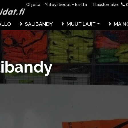
0
Ohjeita
Yhteystiedot + kartta
Tilauslomake
ALLO
SALIBANDY
MUUT LAJIT
MAIN
libandy