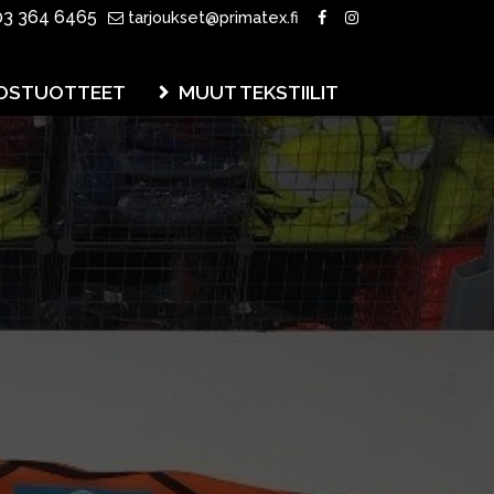
3 364 6465
tarjoukset@primatex.fi
OSTUOTTEET
MUUT TEKSTIILIT