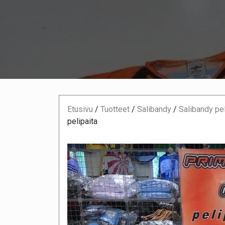
Etusivu
/
Tuotteet
/
Salibandy
/
Salibandy pe
pelipaita