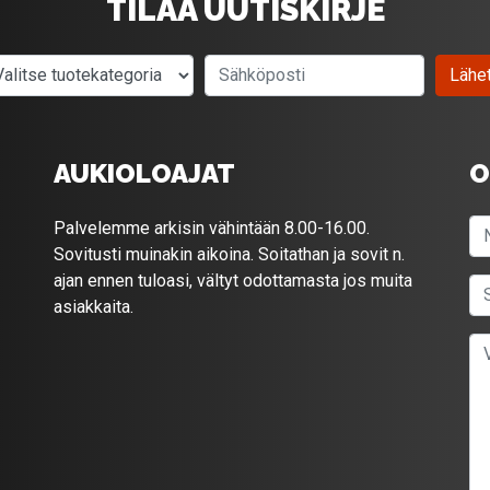
TILAA UUTISKIRJE
Valitse tuotekategoria
Sähköposti
Lähe
AUKIOLOAJAT
O
Palvelemme arkisin vähintään 8.00-16.00.
Sovitusti muinakin aikoina. Soitathan ja sovit n.
ajan ennen tuloasi, vältyt odottamasta jos muita
asiakkaita.