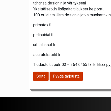
tahansa designin ja värityksen!
Yksittäisetkin lisäpaita tilaukset helposti.
100 erilaista Ultra designia jotka muokattavis
primatex.fi
pelipaidat.fi
urheiluasut.fi
seuratekstiilit.fi
Tiedustelut puh. 03 – 364 6465 tai klikkaa pyy
Soita
Pyydä tarjousta