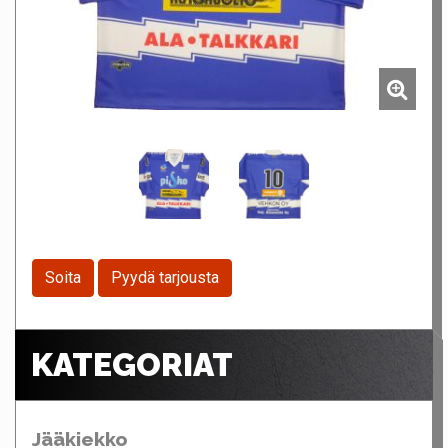
Soita
Pyydä tarjousta
KATEGORIAT
Jääkiekko