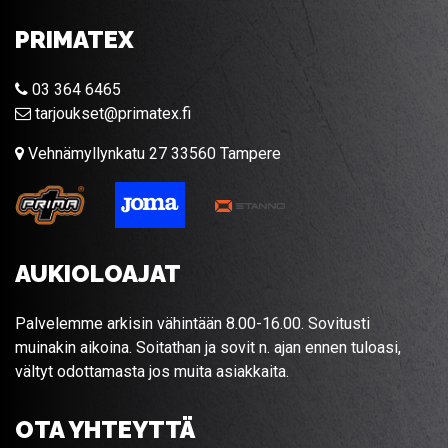
PRIMATEX
03 364 6465
tarjoukset@primatex.fi
Vehnämyllynkatu 27 33560 Tampere
AUKIOLOAJAT
Palvelemme arkisin vähintään 8.00-16.00. Sovitusti
muinakin aikoina. Soitathan ja sovit n. ajan ennen tuloasi,
vältyt odottamasta jos muita asiakkaita.
OTA YHTEYTTÄ