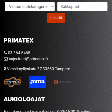
Valitse tuotekategoria
Sähköposti
Lähetä
PRIMATEX
03 364 6465
tarjoukset@primatex.fi
Vehnämyllynkatu 27 33560 Tampere
AUKIOLOAJAT
Palvelemme arkisin vähintään 8.00-16.00. Sovitusti