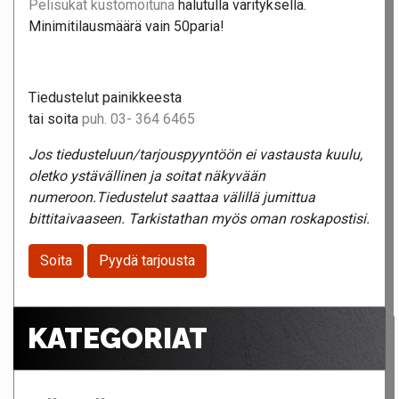
Pelisukat kustomoituna
halutulla värityksellä.
Minimitilausmäärä vain 50paria!
Tiedustelut painikkeesta
tai soita
puh. 03- 364 6465
Jos tiedusteluun/tarjouspyyntöön ei vastausta kuulu,
oletko ystävällinen ja soitat näkyvään
numeroon.Tiedustelut saattaa välillä jumittua
bittitaivaaseen. Tarkistathan myös oman roskapostisi.
Soita
Pyydä tarjousta
KATEGORIAT