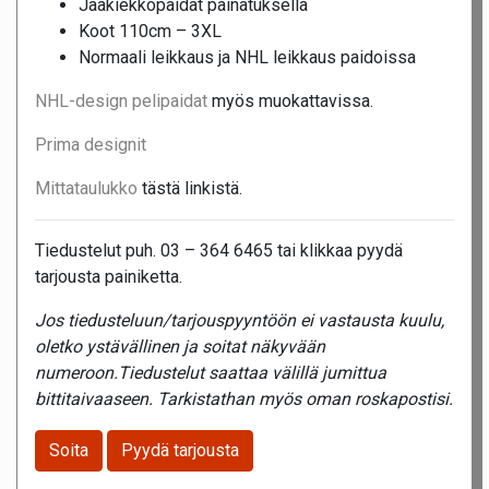
Jääkiekkopaidat painatuksella
Koot 110cm – 3XL
Normaali leikkaus ja NHL leikkaus paidoissa
NHL-design pelipaidat
myös muokattavissa.
Prima designit
Mittataulukko
tästä linkistä.
Tiedustelut puh. 03 – 364 6465 tai klikkaa pyydä
tarjousta painiketta.
Jos tiedusteluun/tarjouspyyntöön ei vastausta kuulu,
oletko ystävällinen ja soitat näkyvään
numeroon.Tiedustelut saattaa välillä jumittua
bittitaivaaseen. Tarkistathan myös oman roskapostisi.
Soita
Pyydä tarjousta