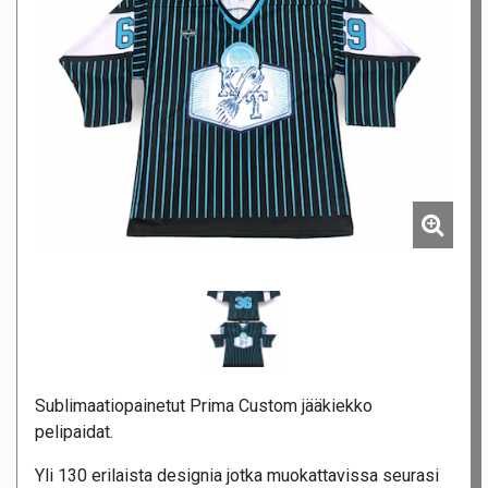
Sublimaatiopainetut Prima Custom jääkiekko
pelipaidat.
Yli 130 erilaista designia jotka muokattavissa seurasi