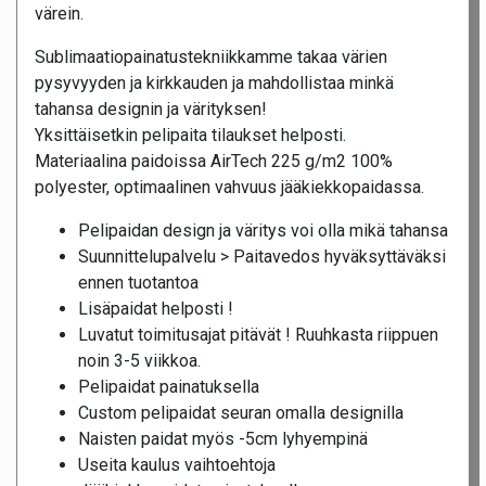
värein.
Sublimaatiopainatustekniikkamme takaa värien
pysyvyyden ja kirkkauden ja mahdollistaa minkä
tahansa designin ja värityksen!
Yksittäisetkin pelipaita tilaukset helposti.
Materiaalina paidoissa AirTech 225 g/m2 100%
polyester, optimaalinen vahvuus jääkiekkopaidassa.
Pelipaidan design ja väritys voi olla mikä tahansa
Suunnittelupalvelu > Paitavedos hyväksyttäväksi
ennen tuotantoa
Lisäpaidat helposti !
Luvatut toimitusajat pitävät ! Ruuhkasta riippuen
noin 3-5 viikkoa.
Pelipaidat painatuksella
Custom pelipaidat seuran omalla designilla
Naisten paidat myös -5cm lyhyempinä
Useita kaulus vaihtoehtoja