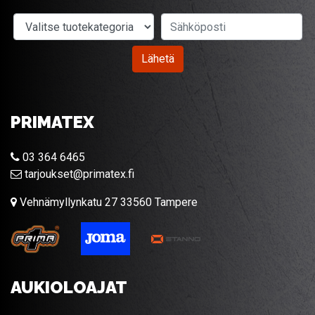
Valitse tuotekategoria
Sähköposti
Lähetä
PRIMATEX
03 364 6465
tarjoukset@primatex.fi
Vehnämyllynkatu 27 33560 Tampere
AUKIOLOAJAT