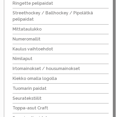
Ringette pelipaidat
Streethockey / Ballhockey / Pipolätkä
pelipaidat
Mittataulukko
Numeromallit
Kaulus vaihtoehdot
Nimilaput
Irtomainokset / housumainokset
Kiekko omalla logolla
Tuomarin paidat
Seuratekstiilit
Toppa-asut Craft