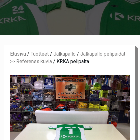
Etusivu
/
Tuotteet
/
Jalkapallo
/
Jalkapallo pelipaidat
>> Referenssikuvia
/
KRKA pelipaita