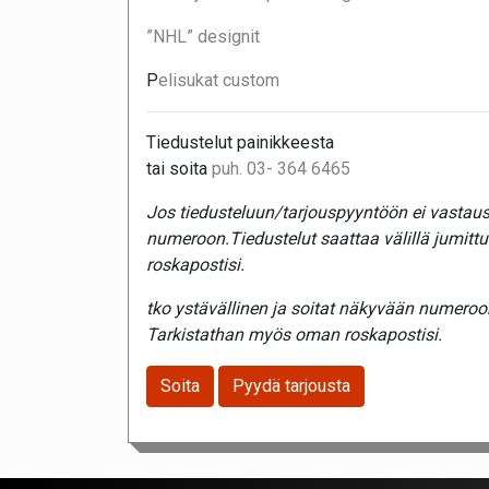
”NHL” designit
P
elisukat custom
Tiedustelut painikkeesta
tai soita
puh. 03- 364 6465
Jos tiedusteluun/tarjouspyyntöön ei vastaust
numeroon.Tiedustelut saattaa välillä jumitt
roskapostisi.
tko ystävällinen ja soitat näkyvään numeroon.
Tarkistathan myös oman roskapostisi.
Soita
Pyydä tarjousta