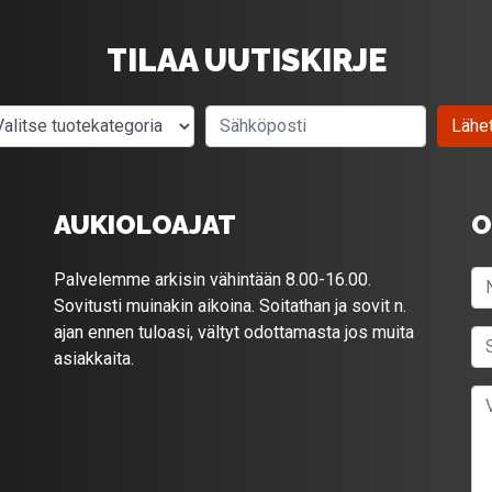
TILAA UUTISKIRJE
Valitse tuotekategoria
Sähköposti
Lähe
AUKIOLOAJAT
O
Palvelemme arkisin vähintään 8.00-16.00.
Sovitusti muinakin aikoina. Soitathan ja sovit n.
ajan ennen tuloasi, vältyt odottamasta jos muita
asiakkaita.