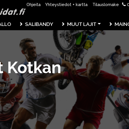
0
Ohjeita
Yhteystiedot + kartta
Tilauslomake
ALLO
SALIBANDY
MUUT LAJIT
MAIN
t Kotkan