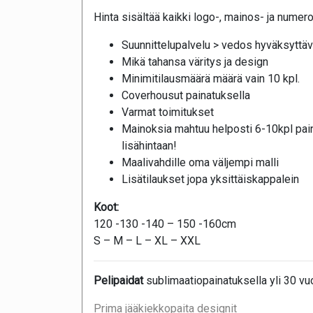
Hinta sisältää kaikki logo-, mainos- ja numer
Suunnittelupalvelu > vedos hyväksyttäv
Mikä tahansa väritys ja design
Minimitilausmäärä määrä vain 10 kpl.
Coverhousut painatuksella
Varmat toimitukset
Mainoksia mahtuu helposti 6-10kpl pai
lisähintaan!
Maalivahdille oma väljempi malli
Lisätilaukset jopa yksittäiskappalein
Koot:
120 -130 -140 – 150 -160cm
S – M – L – XL – XXL
Pelipaidat
sublimaatiopainatuksella yli 30 v
Prima jääkiekkopaita designit