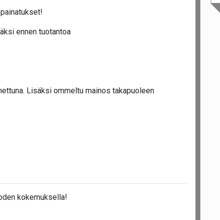
opainatukset!
äksi ennen tuotantoa
nettuna. Lisäksi ommeltu mainos takapuoleen
uoden kokemuksella!