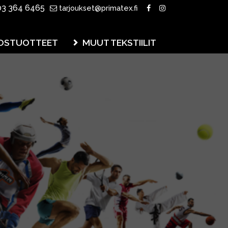
3 364 6465
tarjoukset@primatex.fi
OSTUOTTEET
MUUT TEKSTIILIT