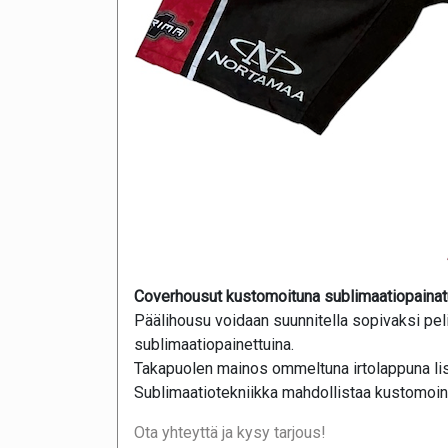
Coverhousut kustomoituna sublimaatiopainat
Päälihousu voidaan suunnitella sopivaksi pel
sublimaatiopainettuina.
Takapuolen mainos ommeltuna irtolappuna lis
Sublimaatiotekniikka mahdollistaa kustomoinni
Ota yhteyttä ja kysy tarjous!