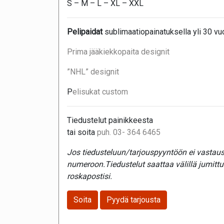
S – M – L – XL – XXL
Pelipaidat
sublimaatiopainatuksella yli 30 v
Prima jääkiekkopaita designit
”NHL” designit
P
elisukat custom
Tiedustelut painikkeesta
tai soita
puh. 03- 364 6465
Jos tiedusteluun/tarjouspyyntöön ei vastaust
numeroon.Tiedustelut saattaa välillä jumitt
roskapostisi.
Soita
Pyydä tarjousta