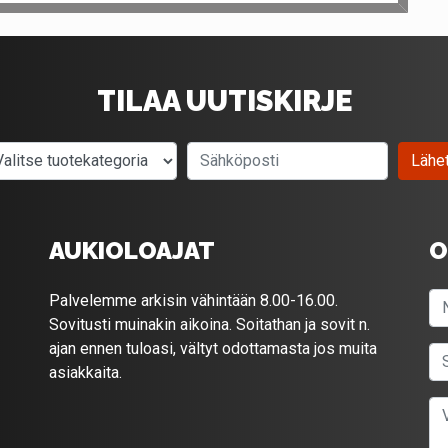
TILAA UUTISKIRJE
Valitse tuotekategoria
Sähköposti
Lähe
AUKIOLOAJAT
O
Palvelemme arkisin vähintään 8.00-16.00.
Sovitusti muinakin aikoina. Soitathan ja sovit n.
ajan ennen tuloasi, vältyt odottamasta jos muita
asiakkaita.