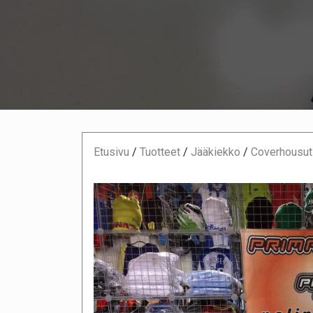
Etusivu
/
Tuotteet
/
Jääkiekko
/
Coverhousut