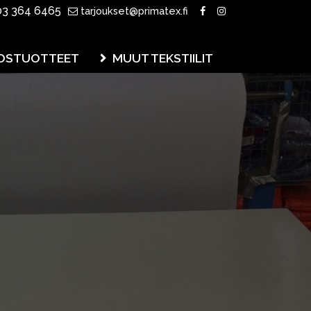
3 364 6465
tarjoukset@primatex.fi
OSTUOTTEET
MUUT TEKSTIILIT