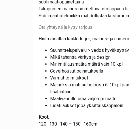
sublimaatiopainettuina.
Takapuolen mainos ommeltuna irtolappuna lis
Sublimaatiotekniikka mahdollistaa kustomoinni
Ota yhteyttä ja kysy tarjous!
Hinta sisältää kaikki logo-, mainos- ja numer
Suunnittelupalvelu > vedos hyväksyttäv
Mikä tahansa väritys ja design
Minimitilausmäärä määrä vain 10 kpl.
Coverhousut painatuksella
Varmat toimitukset
Mainoksia mahtuu helposti 6-10kpl pai
lisähintaan!
Maalivahdille oma väljempi malli
Lisätilaukset jopa yksittäiskappalein
Koot:
120 -130 -140 – 150 -160cm