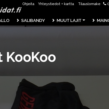
0
Ohjeita
Yhteystiedot + kartta
Tilauslomake
ALLO
SALIBANDY
MUUT LAJIT
MAIN
t KooKoo