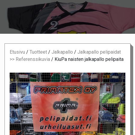
Etusivu
/
Tuotteet
/
Jalkapallo
/
Jalkapallo pelipaidat
>> Referenssikuvia
/
KiuPa naisten jalkapallo pelipaita