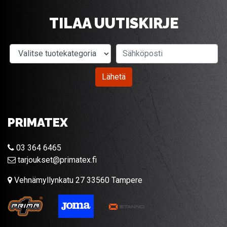
TILAA UUTISKIRJE
Valitse tuotekategoria
Sähköposti
Lähetä
PRIMATEX
03 364 6465
tarjoukset@primatex.fi
Vehnämyllynkatu 27 33560 Tampere