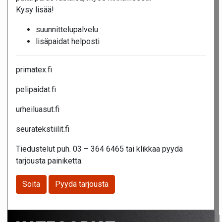
Kysy lisää!
suunnittelupalvelu
lisäpaidat helposti
primatex.fi
pelipaidat.fi
urheiluasut.fi
seuratekstiilit.fi
Tiedustelut puh. 03 – 364 6465 tai klikkaa pyydä
tarjousta painiketta.
Soita
Pyydä tarjousta