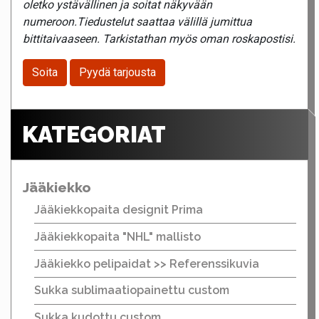
oletko ystävällinen ja soitat näkyvään
numeroon.Tiedustelut saattaa välillä jumittua
bittitaivaaseen. Tarkistathan myös oman roskapostisi.
Soita
Pyydä tarjousta
KATEGORIAT
Jääkiekko
Jääkiekkopaita designit Prima
Jääkiekkopaita "NHL" mallisto
Jääkiekko pelipaidat >> Referenssikuvia
Sukka sublimaatiopainettu custom
Sukka kudottu custom