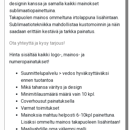
designin kanssa ja samalla kaikki mainokset
sublimaatiopainettuina.
Takapuolen mainos ommeltuna irtolappuna lisähintaan.
Sublimaatiotekniikka mahdollistaa kustomoinnin ja näin
saadaan erittäin kestävä ja tarkka painatus.
Ota yhteyttä ja kysy tarjous!
Hinta sisältää kaikki logo-, mainos- ja
numeropainatukset!
Suunnittelupalvelu > vedos hyväksyttäväksi
ennen tuotantoa
Mikä tahansa väritys ja design
Minimitilausmäärä määrä vain 10 kpl.
Coverhousut painatuksella
Varmat toimitukset
Mainoksia mahtuu helposti 6-10kpl painettuna.
Lisäksi ommeltu mainos takapuoleen lisähintaan!
Maalivahdille oma väljempi malli