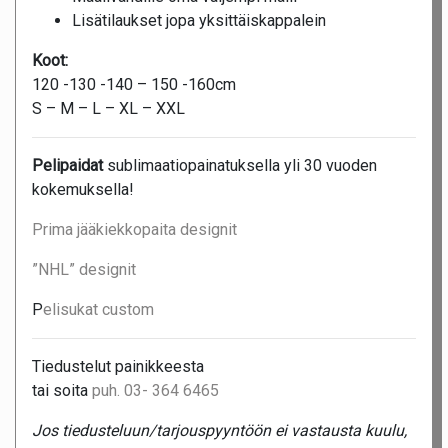
Lisätilaukset jopa yksittäiskappalein
Koot:
120 -130 -140 – 150 -160cm
S – M – L – XL – XXL
Pelipaidat
sublimaatiopainatuksella yli 30 vuoden
kokemuksella!
Prima jääkiekkopaita designit
”NHL” designit
P
elisukat custom
Tiedustelut painikkeesta
tai soita
puh. 03- 364 6465
Jos tiedusteluun/tarjouspyyntöön ei vastausta kuulu,