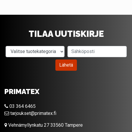
TILAA UUTISKIRJE
Valitse tuotekategoria
Sähköposti
Lähetä
PRIMATEX
03 364 6465
tarjoukset@primatex.fi
Vehnämyllynkatu 27 33560 Tampere