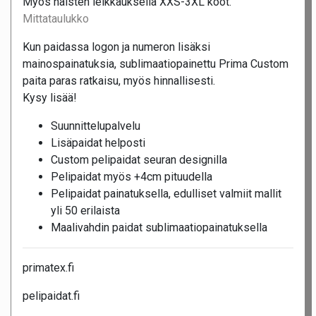
Myös naisten leikkauksella XXS-3XL koot.
Mittataulukko
Kun paidassa logon ja numeron lisäksi
mainospainatuksia, sublimaatiopainettu Prima Custom
paita paras ratkaisu, myös hinnallisesti.
Kysy lisää!
Suunnittelupalvelu
Lisäpaidat helposti
Custom pelipaidat seuran designilla
Pelipaidat myös +4cm pituudella
Pelipaidat painatuksella, edulliset valmiit mallit
yli 50 erilaista
Maalivahdin paidat sublimaatiopainatuksella
primatex.fi
pelipaidat.fi