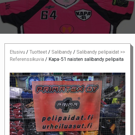
Etusivu
/
Tuotteet
/
Salibandy
/
Salibandy pelipaidat >>
Referenssikuvia
/
Kapa-51 naisten salibandy pelipaita