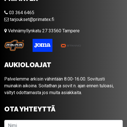
03 364 6465
tarjoukset@primatex.fi
Vehnämyllynkatu 27 33560 Tampere
AUKIOLOAJAT
Palvelemme arkisin vähintään 8.00-16.00. Sovitusti
muinakin aikoina. Soitathan ja sovit n. ajan ennen tuloasi,
vältyt odottamasta jos muita asiakkaita.
OTA YHTEYTTÄ