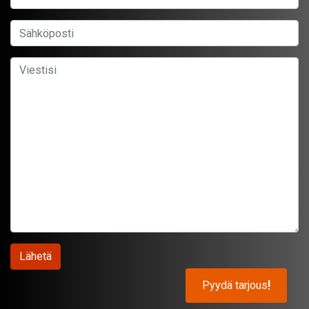
Pyydä tarjous
!