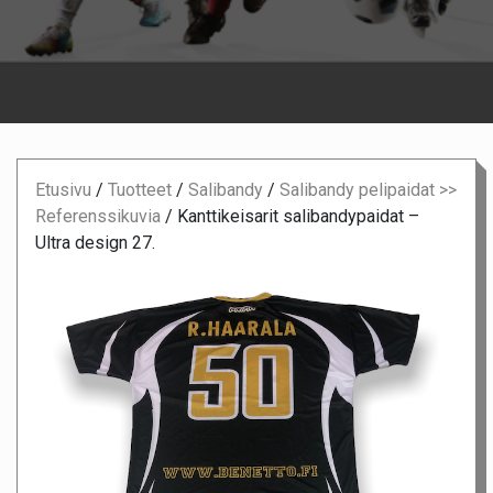
Etusivu
/
Tuotteet
/
Salibandy
/
Salibandy pelipaidat >>
Referenssikuvia
/
Kanttikeisarit salibandypaidat –
Ultra design 27.