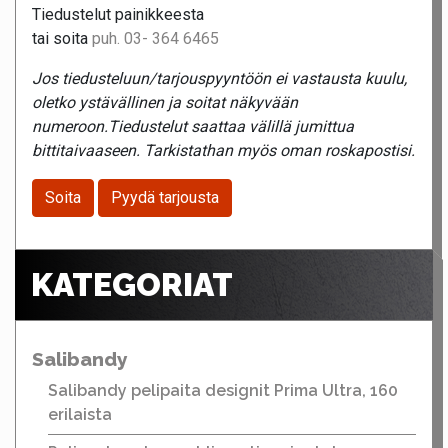
Tiedustelut painikkeesta
tai soita
puh. 03- 364 6465
Jos tiedusteluun/tarjouspyyntöön ei vastausta kuulu,
oletko ystävällinen ja soitat näkyvään
numeroon.Tiedustelut saattaa välillä jumittua
bittitaivaaseen. Tarkistathan myös oman roskapostisi.
Soita
Pyydä tarjousta
KATEGORIAT
Salibandy
Salibandy pelipaita designit Prima Ultra, 160
erilaista