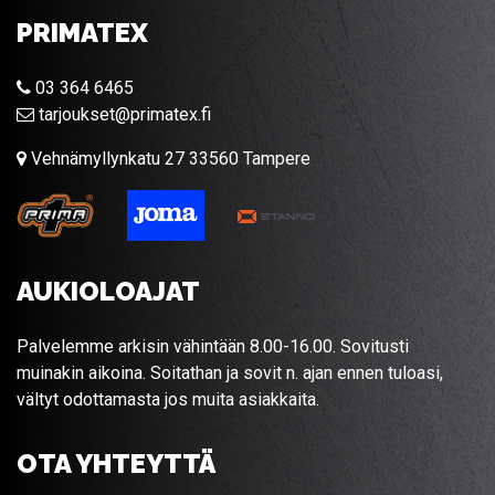
PRIMATEX
03 364 6465
tarjoukset@primatex.fi
Vehnämyllynkatu 27 33560 Tampere
AUKIOLOAJAT
Palvelemme arkisin vähintään 8.00-16.00. Sovitusti
muinakin aikoina. Soitathan ja sovit n. ajan ennen tuloasi,
vältyt odottamasta jos muita asiakkaita.
OTA YHTEYTTÄ