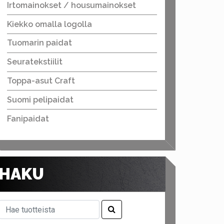
Irtomainokset / housumainokset
Kiekko omalla logolla
Tuomarin paidat
Seuratekstiilit
Toppa-asut Craft
Suomi pelipaidat
Fanipaidat
HAKU