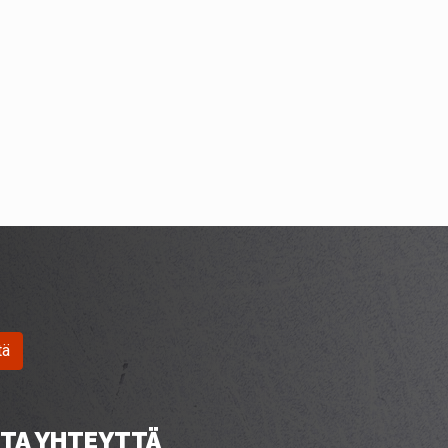
tä
TA YHTEYTTÄ