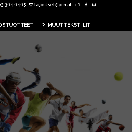
3 364 6465
tarjoukset@primatex.fi
OSTUOTTEET
MUUT TEKSTIILIT