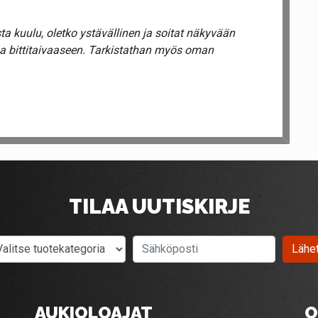
a kuulu, oletko ystävällinen ja soitat näkyvään
ua bittitaivaaseen. Tarkistathan myös oman
TILAA UUTISKIRJE
Valitse tuotekategoria
Sähköposti
Lähe
AUKIOLOAJAT
O