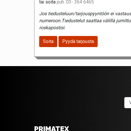
tai soita
puh. 03- 364 6465
Jos tiedusteluun/tarjouspyyntöön ei vastaust
numeroon.Tiedustelut saattaa välillä jumitt
roskapostisi.
Soita
Pyydä tarjousta
PRIMATEX