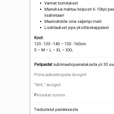
Varmat toimitukset
Mainoksia mahtuu helposti 6-10kpl pai
lisähintaan!
Maalivahdille oma väljempi malli
Lisätilaukset jopa yksittäiskappalein
Koot:
120 -130 -140 – 150 -160cm
S – M – L – XL – XXL
Pelipaidat
sublimaatiopainatuksella yli 30 v
Prima jääkiekkopaita designit
”NHL” designit
P
elisukat custom
Tiedustelut painikkeesta