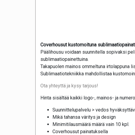
Coverhousut kustomoituna sublimaatiopainat
Päälihousu voidaan suunnitella sopivaksi pel
sublimaatiopainettuina.
Takapuolen mainos ommeltuna irtolappuna lis
Sublimaatiotekniikka mahdollistaa kustomoinni
Ota yhteyttä ja kysy tarjous!
Hinta sisältää kaikki logo-, mainos- ja numer
Suunnittelupalvelu > vedos hyväksyttäv
Mikä tahansa väritys ja design
Minimitilausmäärä määrä vain 10 kpl.
Coverhousut painatuksella