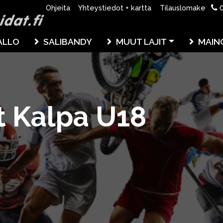
0
Ohjeita
Yhteystiedot + kartta
Tilauslomake
ALLO
SALIBANDY
MUUT LAJIT
MAIN
 Kalpa U18