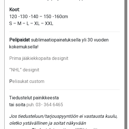
Koot:
120 -130 -140 – 150 -160cm
S – M – L – XL – XXL
Pelipaidat
sublimaatiopainatuksella yli 30 vuoden
kokemuksella!
Prima jääkiekkopaita designit
”NHL” designit
P
elisukat custom
Tiedustelut painikkeesta
tai soita
puh. 03- 364 6465
Jos tiedusteluun/tarjouspyyntöön ei vastausta kuulu,
oletko ystävällinen ja soitat näkyvään