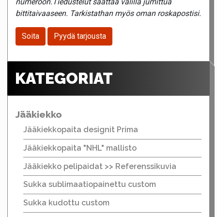
numeroon.Tiedustelut saattaa välillä jumittua
bittitaivaaseen. Tarkistathan myös oman roskapostisi.
Soita
Pyydä tarjousta
KATEGORIAT
Jääkiekko
Jääkiekkopaita designit Prima
Jääkiekkopaita "NHL" mallisto
Jääkiekko pelipaidat >> Referenssikuvia
Sukka sublimaatiopainettu custom
Sukka kudottu custom