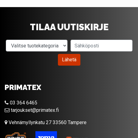
TILAA UUTISKIRJE
Valitse tuotekategoria
Sähköposti
Lähetä
PRIMATEX
03 364 6465
tarjoukset@primatex.fi
Vehnämyllynkatu 27 33560 Tampere