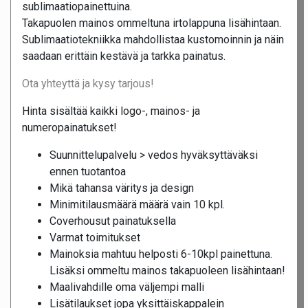
sublimaatiopainettuina.
Takapuolen mainos ommeltuna irtolappuna lisähintaan.
Sublimaatiotekniikka mahdollistaa kustomoinnin ja näin
saadaan erittäin kestävä ja tarkka painatus.
Ota yhteyttä ja kysy tarjous!
Hinta sisältää kaikki logo-, mainos- ja
numeropainatukset!
Suunnittelupalvelu > vedos hyväksyttäväksi
ennen tuotantoa
Mikä tahansa väritys ja design
Minimitilausmäärä määrä vain 10 kpl.
Coverhousut painatuksella
Varmat toimitukset
Mainoksia mahtuu helposti 6-10kpl painettuna.
Lisäksi ommeltu mainos takapuoleen lisähintaan!
Maalivahdille oma väljempi malli
Lisätilaukset jopa yksittäiskappalein