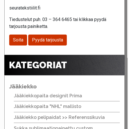
seuratekstiilit.fi
Tiedustelut puh. 03 – 364 6465 tai klikkaa pyydä
tarjousta painiketta.
Soita
Pyydä tarjousta
KATEGORIAT
Jääkiekko
Jääkiekkopaita designit Prima
Jääkiekkopaita "NHL" mallisto
Jääkiekko pelipaidat >> Referenssikuvia
Sukka sublimaatiopainettu custom