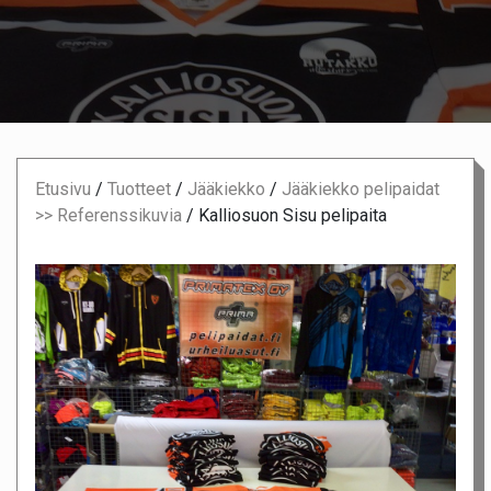
Etusivu
/
Tuotteet
/
Jääkiekko
/
Jääkiekko pelipaidat
>> Referenssikuvia
/
Kalliosuon Sisu pelipaita