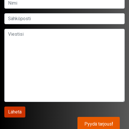
Pyydä tarjous
!