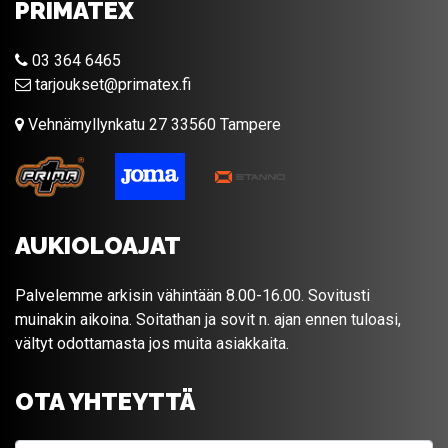
PRIMATEX
03 364 6465
tarjoukset@primatex.fi
Vehnämyllynkatu 27 33560 Tampere
AUKIOLOAJAT
Palvelemme arkisin vähintään 8.00-16.00. Sovitusti
muinakin aikoina. Soitathan ja sovit n. ajan ennen tuloasi,
vältyt odottamasta jos muita asiakkaita.
OTA YHTEYTTÄ