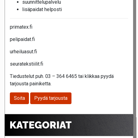
suunnittelupalvelu
lisäpaidat helposti
primatex.fi
pelipaidat.fi
urheiluasut.fi
seuratekstiilit.fi
Tiedustelut puh. 03 – 364 6465 tai klikkaa pyydä
tarjousta painiketta.
Soita
Pyydä tarjousta
KATEGORIAT