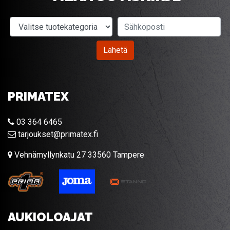
Valitse tuotekategoria
Sähköposti
Lähetä
PRIMATEX
03 364 6465
tarjoukset@primatex.fi
Vehnämyllynkatu 27 33560 Tampere
AUKIOLOAJAT