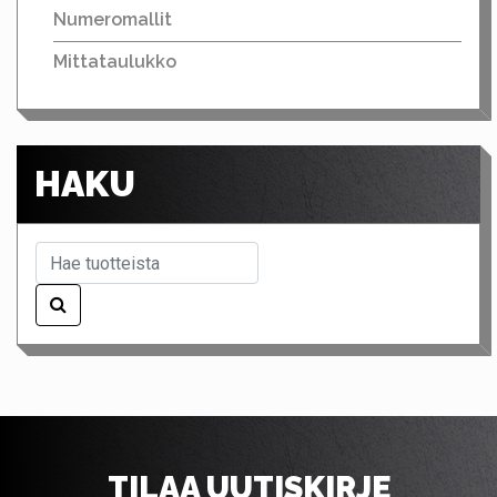
Numeromallit
Mittataulukko
HAKU
TILAA UUTISKIRJE