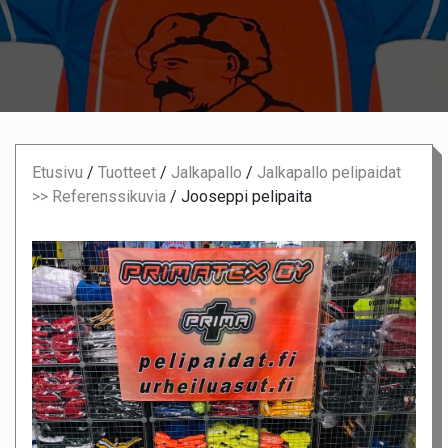
Etusivu
/
Tuotteet
/
Jalkapallo
/
Jalkapallo pelipaidat
>> Referenssikuvia
/
Jooseppi pelipaita