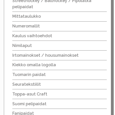
Streethockey / Ballhockey / Pipolätkä
pelipaidat
Mittataulukko
Numeromallit
Kaulus vaihtoehdot
Nimilaput
Irtomainokset / housumainokset
Kiekko omalla logolla
Tuomarin paidat
Seuratekstiilit
Toppa-asut Craft
Suomi pelipaidat
Fanipaidat