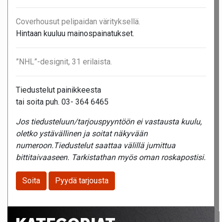
Coverhousut pelipaidan värityksellä.
Hintaan kuuluu mainospainatukset.
”NHL”-designit, 31 erilaista.
Tiedustelut painikkeesta
tai soita puh. 03- 364 6465
Jos tiedusteluun/tarjouspyyntöön ei vastausta kuulu,
oletko ystävällinen ja soitat näkyvään
numeroon.Tiedustelut saattaa välillä jumittua
bittitaivaaseen. Tarkistathan myös oman roskapostisi.
Soita
Pyydä tarjousta