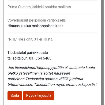
Prima Custom jääkiekkopaidat mallisto.
Coverhousut pelipaidan värityksellä.
Hintaan kuuluu mainospainatukset.
”NHL”-designit, 31 erilaista.
Tiedustelut painikkeesta
tai soita puh. 03- 364 6465
Jos tiedusteluun/tarjouspyyntöön ei vastausta kuulu,
oletko ystävällinen ja soitat näkyvään
numeroon.Tiedustelut saattaa välillä jumittua
bittitaivaaseen. Tarkistathan myös oman roskapostisi.
Soita
Pyydä tarjousta