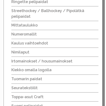
Ringette pelipaidat
Streethockey / Ballhockey / Pipolätkä
pelipaidat
Mittataulukko
Numeromallit
Kaulus vaihtoehdot
Nimilaput
Irtomainokset / housumainokset
Kiekko omalla logolla
Tuomarin paidat
Seuratekstiilit
Toppa-asut Craft
Suomi pelipaidat