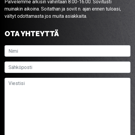
Palvelemme arkisin vähintään 8.00-16.00. Sovitusti
muinakin aikoina. Soitathan ja sovit n. ajan ennen tuloasi,
vältyt odottamasta jos muita asiakkaita.
OTA YHTEYTTÄ