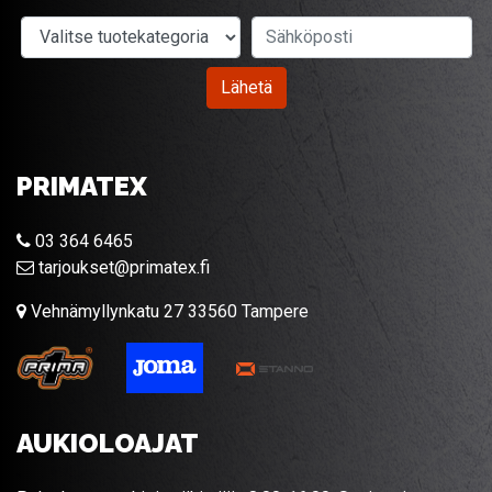
Valitse tuotekategoria
Sähköposti
Lähetä
PRIMATEX
03 364 6465
tarjoukset@primatex.fi
Vehnämyllynkatu 27 33560 Tampere
AUKIOLOAJAT