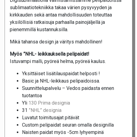
Digisublimaatiolla valmistamissamme pelipaidoissa
sublimaatiotekniikka takaa värien pysyvyyden ja
kirkkauden sekä antaa mahdollisuuden toteuttaa
yksilöllisiä ratkaisuja parhaalla painojäljellä ja
pienemmillä kustannuksilla.
Mikä tahansa design ja väritys mahdollinen!
Myös ”NHL- leikkauksella pelipaidat!
Istuvampi malli, pyöreä helma, pyöreä kaulus.
Yksittäiset lisätilauspaidat helposti !
Basic ja NHL-leikkaus pelipaidoissa.
Suunnittelupalvelu – Vedos paidasta ennen
tuotantoa
Yli
130 Prima designia
31
”NHL” designia
Luvatut toimitusajat pitävät
Custom pelipaidat seuran omalla designilla
Naisten paidat myös -5cm lyhyempinä