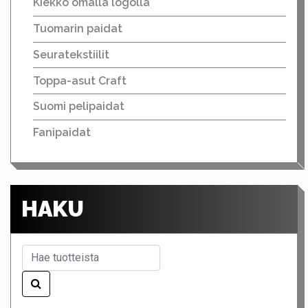
Kiekko omalla logolla
Tuomarin paidat
Seuratekstiilit
Toppa-asut Craft
Suomi pelipaidat
Fanipaidat
HAKU