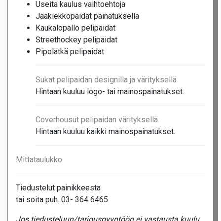
Useita kaulus vaihtoehtoja
Jääkiekkopaidat painatuksella
Kaukalopallo pelipaidat
Streethockey pelipaidat
Pipolätkä pelipaidat
Sukat pelipaidan designilla ja värityksellä
Hintaan kuuluu logo- tai mainospainatukset.
Coverhousut pelipaidan värityksellä.
Hintaan kuuluu kaikki mainospainatukset.
Mittataulukko
Tiedustelut painikkeesta
tai soita puh. 03- 364 6465
Jos tiedusteluun/tarjouspyyntöön ei vastausta kuulu,