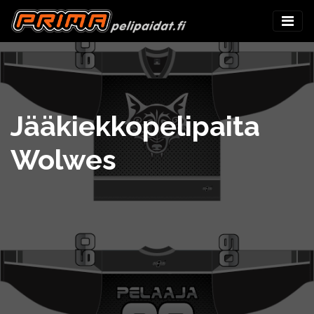
Jääkiekkopelipaita
Wolwes