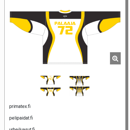
primatex.fi
pelipaidat.fi
urheiluasut.fi