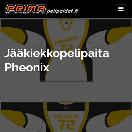
Jääkiekkopelipaita
Pheonix