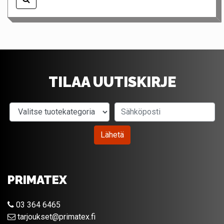
TILAA UUTISKIRJE
Valitse tuotekategoria
Sähköposti
Lähetä
PRIMATEX
03 364 6465
tarjoukset@primatex.fi