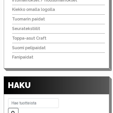
Irtomainokset / housumainokset
Kiekko omalla logolla
Tuomarin paidat
Seuratekstiilit
Toppa-asut Craft
Suomi pelipaidat
Fanipaidat
HAKU