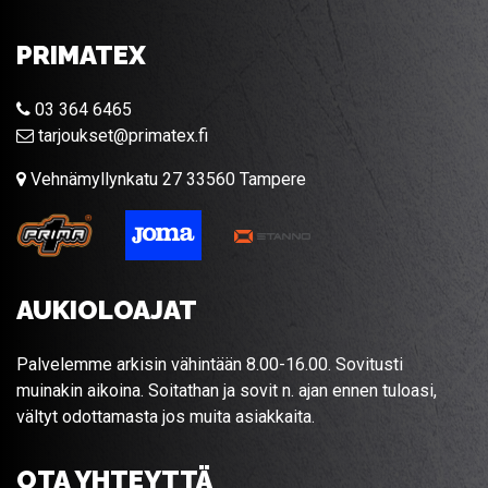
PRIMATEX
03 364 6465
tarjoukset@primatex.fi
Vehnämyllynkatu 27 33560 Tampere
AUKIOLOAJAT
Palvelemme arkisin vähintään 8.00-16.00. Sovitusti
muinakin aikoina. Soitathan ja sovit n. ajan ennen tuloasi,
vältyt odottamasta jos muita asiakkaita.
OTA YHTEYTTÄ