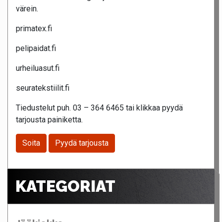
värein.
primatex.fi
pelipaidat.fi
urheiluasut.fi
seuratekstiilit.fi
Tiedustelut puh. 03 – 364 6465 tai klikkaa pyydä
tarjousta painiketta.
Soita
Pyydä tarjousta
KATEGORIAT