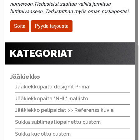
numeroon.Tiedustelut saattaa välillä jumittua
bittitaivaaseen. Tarkistathan myös oman roskapostisi.
Soita
Pyydä tarjousta
KATEGORIAT
Jääkiekko
Jääkiekkopaita designit Prima
Jääkiekkopaita "NHL" mallisto
Jääkiekko pelipaidat >> Referenssikuvia
Sukka sublimaatiopainettu custom
Sukka kudottu custom