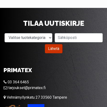
TILAA UUTISKIRJE
Valitse tuotekategoria
Sähköposti
Lähetä
PRIMATEX
03 364 6465
tarjoukset@primatex.fi
Vehnämyllynkatu 27 33560 Tampere