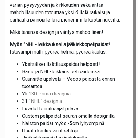
värien pysyvyyden ja kirkkauden sekä antaa
mahdollisuuden toteuttaa yksilöllisiä ratkaisuja
parhaalla painojäljellä ja pienemmillä kustannuksilla.
Mikä tahansa design ja väritys mahdollinen!
Myös ”NHL- leikkauksella jääkiekkopelipaidat!
Istuvampi malli, pyöreä helma, pyöreä kaulus.
Yksittäiset lisätilauspaidat helposti !
Basic ja NHL-leikkaus pelipaidoissa.
Suunnittelupalvelu – Vedos paidasta ennen
tuotantoa
Yli
130 Prima designia
31
”NHL” designia
Luvatut toimitusajat pitävät
Custom pelipaidat seuran omalla designilla
Naisten paidat myös -5cm lyhyempinä
Useita kaulus vaihtoehtoja