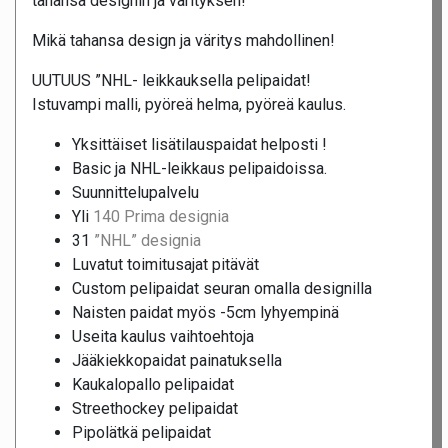
tahansa designin ja värityksen!
Mikä tahansa design ja väritys mahdollinen!
UUTUUS ”NHL- leikkauksella pelipaidat!
Istuvampi malli, pyöreä helma, pyöreä kaulus.
Yksittäiset lisätilauspaidat helposti !
Basic ja NHL-leikkaus pelipaidoissa.
Suunnittelupalvelu
Yli
140 Prima designia
31
”NHL” designia
Luvatut toimitusajat pitävät
Custom pelipaidat seuran omalla designilla
Naisten paidat myös -5cm lyhyempinä
Useita kaulus vaihtoehtoja
Jääkiekkopaidat painatuksella
Kaukalopallo pelipaidat
Streethockey pelipaidat
Pipolätkä pelipaidat