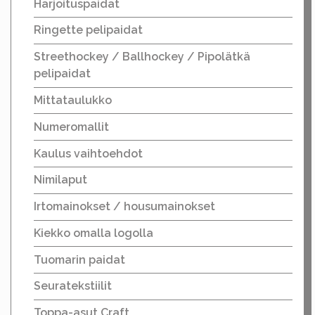
Harjoituspaidat
Ringette pelipaidat
Streethockey / Ballhockey / Pipolätkä
pelipaidat
Mittataulukko
Numeromallit
Kaulus vaihtoehdot
Nimilaput
Irtomainokset / housumainokset
Kiekko omalla logolla
Tuomarin paidat
Seuratekstiilit
Toppa-asut Craft