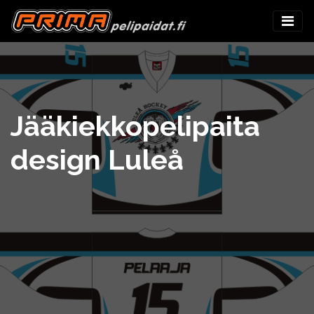
Jääkiekkopelipaita
design Luleå