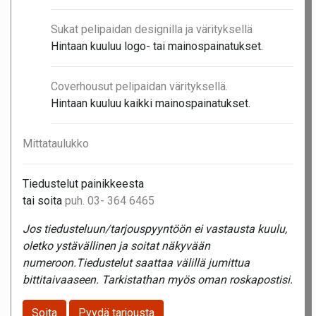
Sukat pelipaidan designilla ja värityksellä
Hintaan kuuluu logo- tai mainospainatukset.
Coverhousut pelipaidan värityksellä.
Hintaan kuuluu kaikki mainospainatukset.
Mittataulukko
Tiedustelut painikkeesta
tai soita
puh. 03- 364 6465
Jos tiedusteluun/tarjouspyyntöön ei vastausta kuulu,
oletko ystävällinen ja soitat näkyvään
numeroon.Tiedustelut saattaa välillä jumittua
bittitaivaaseen. Tarkistathan myös oman roskapostisi.
Soita
Pyydä tarjousta