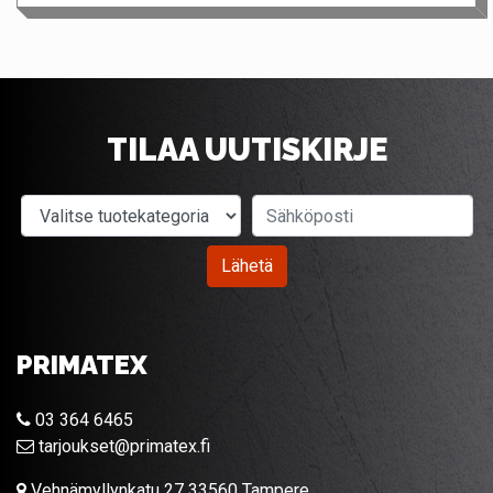
TILAA UUTISKIRJE
Valitse tuotekategoria
Sähköposti
Lähetä
PRIMATEX
03 364 6465
tarjoukset@primatex.fi
Vehnämyllynkatu 27 33560 Tampere