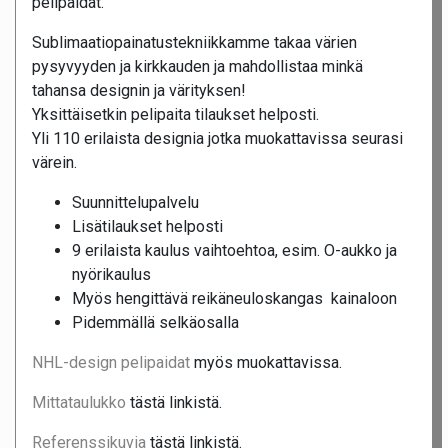
pelipaidat.
Sublimaatiopainatustekniikkamme takaa värien
pysyvyyden ja kirkkauden ja mahdollistaa minkä
tahansa designin ja värityksen!
Yksittäisetkin pelipaita tilaukset helposti.
Yli 110 erilaista designia jotka muokattavissa seurasi
värein.
Suunnittelupalvelu
Lisätilaukset helposti
9 erilaista kaulus vaihtoehtoa, esim. O-aukko ja
nyörikaulus
Myös hengittävä reikäneuloskangas kainaloon
Pidemmällä selkäosalla
NHL-design pelipaidat
myös muokattavissa.
Mittataulukko
tästä linkistä.
Referenssikuvia
tästä linkistä.