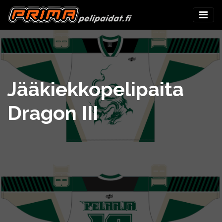
Jääkiekkopelipaita
Dragon III