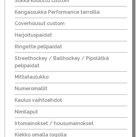
Sukka kudottu custom
Kangassukka Performance tarroilla
Coverhousut custom
Harjoituspaidat
Ringette pelipaidat
Streethockey / Ballhockey / Pipolätkä
pelipaidat
Mittataulukko
Numeromallit
Kaulus vaihtoehdot
Nimilaput
Irtomainokset / housumainokset
Kiekko omalla logolla