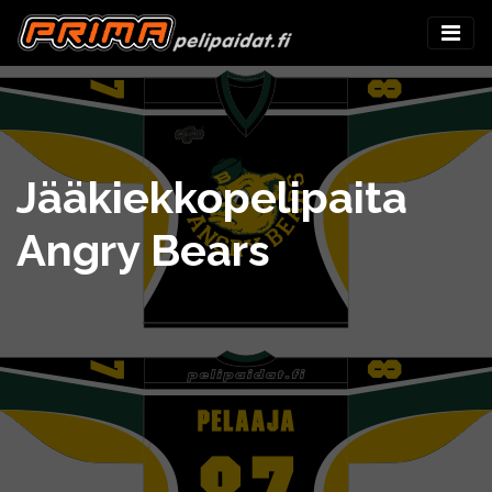
Jääkiekkopelipaita
Angry Bears