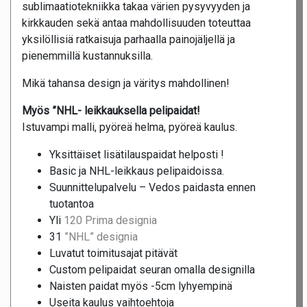
sublimaatiotekniikka takaa värien pysyvyyden ja
kirkkauden sekä antaa mahdollisuuden toteuttaa
yksilöllisiä ratkaisuja parhaalla painojäljellä ja
pienemmillä kustannuksilla.
Mikä tahansa design ja väritys mahdollinen!
Myös ”NHL- leikkauksella pelipaidat!
Istuvampi malli, pyöreä helma, pyöreä kaulus.
Yksittäiset lisätilauspaidat helposti !
Basic ja NHL-leikkaus pelipaidoissa.
Suunnittelupalvelu – Vedos paidasta ennen
tuotantoa
Yli
120 Prima designia
31
”NHL” designia
Luvatut toimitusajat pitävät
Custom pelipaidat seuran omalla designilla
Naisten paidat myös -5cm lyhyempinä
Useita kaulus vaihtoehtoja