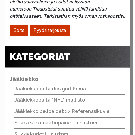
oletko ystävällinen ja soitat näkyvään
numeroon.Tiedustelut saattaa välillä jumittua
bittitaivaaseen. Tarkistathan myös oman roskapostisi.
Soita
Pyydä tarjousta
KATEGORIAT
Jääkiekko
Jääkiekkopaita designit Prima
Jääkiekkopaita "NHL" mallisto
Jääkiekko pelipaidat >> Referenssikuvia
Sukka sublimaatiopainettu custom
Sukka kudottu custom